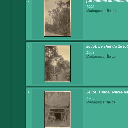
2
[Un homme au milieu de
1903
Madagascar, Île de
3
2e lot. Le chef du 2e lo
1903
Madagascar, Île de
4
2e lot. Tunnel entrée tê
1903
Madagascar, Île de