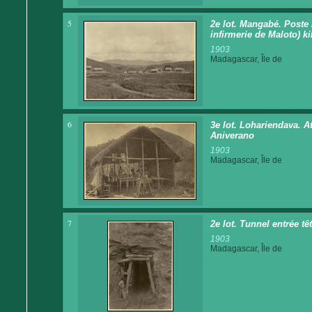
5
2e lot. Mangabé. Poste
infirmerie de Maloto) ki
1903
Madagascar, Île de
6
3e lot. Lohariendava. At
Aniverano
1903
Madagascar, Île de
7
2e lot. Tunnel entrée tê
1903
Madagascar, Île de