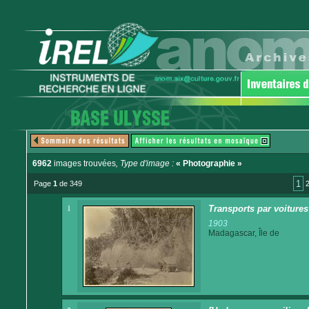
6962
images trouvées
, Type d'image :
« Photographie »
1
Page
1
de 349
1
Transports par voitures 
1903
Madagascar, Île de