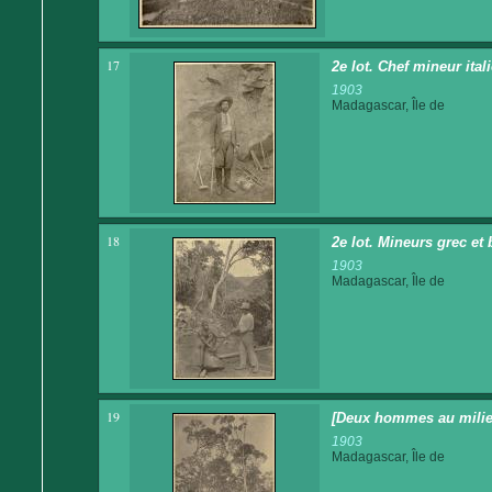
17
2e lot. Chef mineur ital
1903
Madagascar, Île de
18
2e lot. Mineurs grec et 
1903
Madagascar, Île de
19
[Deux hommes au milieu
1903
Madagascar, Île de