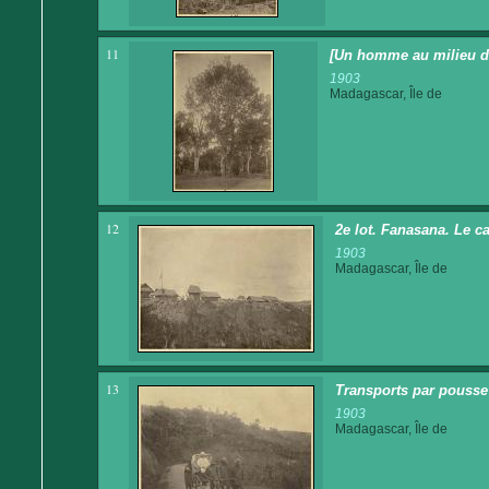
11
[Un homme au milieu de
1903
Madagascar, Île de
12
2e lot. Fanasana. Le c
1903
Madagascar, Île de
13
Transports par pousse 
1903
Madagascar, Île de