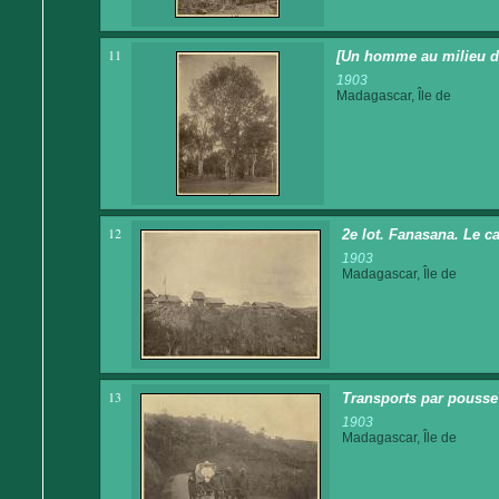
11
[Un homme au milieu de
1903
Madagascar, Île de
12
2e lot. Fanasana. Le c
1903
Madagascar, Île de
13
Transports par pousse 
1903
Madagascar, Île de