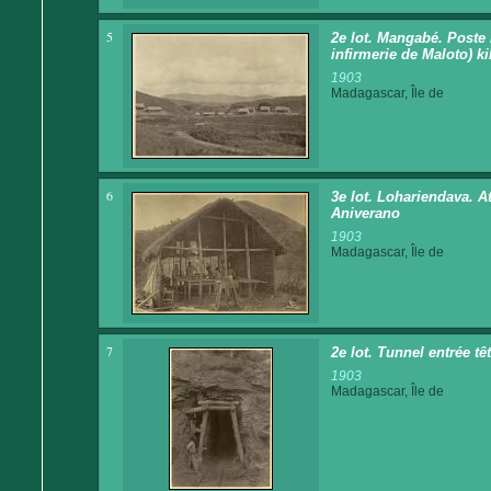
5
2e lot. Mangabé. Poste
infirmerie de Maloto) ki
1903
Madagascar, Île de
6
3e lot. Lohariendava. At
Aniverano
1903
Madagascar, Île de
7
2e lot. Tunnel entrée tê
1903
Madagascar, Île de