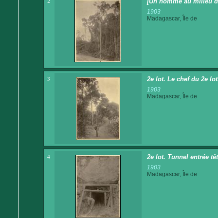
2
[Un homme au milieu de
1903
Madagascar, Île de
3
2e lot. Le chef du 2e lo
1903
Madagascar, Île de
4
2e lot. Tunnel entrée tê
1903
Madagascar, Île de