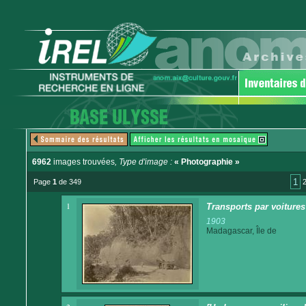
6962
images trouvées
, Type d'image :
« Photographie »
1
Page
1
de 349
1
Transports par voitures 
1903
Madagascar, Île de