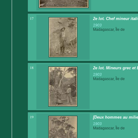
17
2e lot. Chef mineur ital
1903
Madagascar, Île de
18
2e lot. Mineurs grec et 
1903
Madagascar, Île de
19
[Deux hommes au milieu
1903
Madagascar, Île de