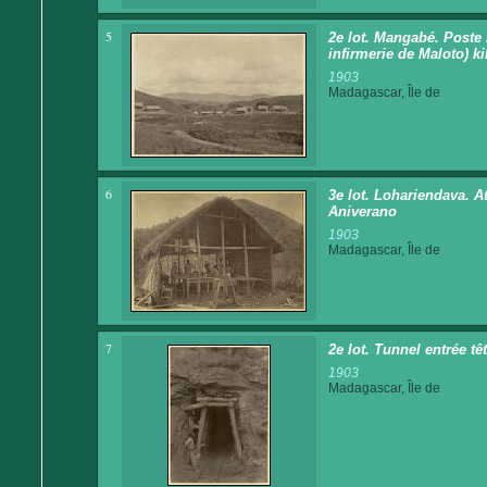
5
2e lot. Mangabé. Poste
infirmerie de Maloto) ki
1903
Madagascar, Île de
6
3e lot. Lohariendava. At
Aniverano
1903
Madagascar, Île de
7
2e lot. Tunnel entrée tê
1903
Madagascar, Île de