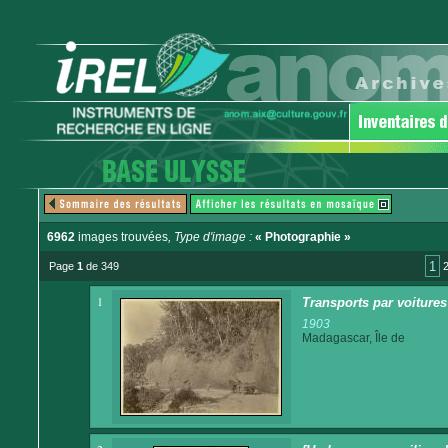
6962
images trouvées
, Type d'image :
« Photographie »
1
Page
1
de 349
1
Transports par voitures 
1903
Madagascar, Île de