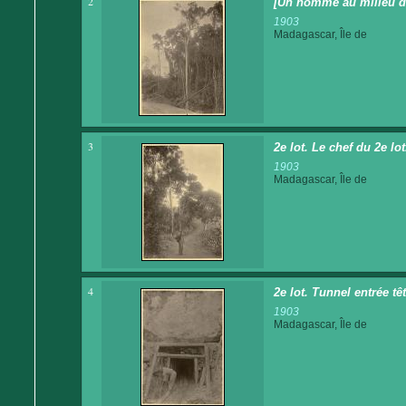
2
[Un homme au milieu de
1903
Madagascar, Île de
3
2e lot. Le chef du 2e lo
1903
Madagascar, Île de
4
2e lot. Tunnel entrée tê
1903
Madagascar, Île de