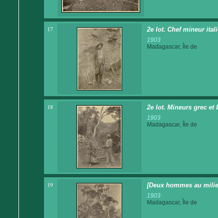
17
2e lot. Chef mineur ital
1903
Madagascar, Île de
18
2e lot. Mineurs grec et 
1903
Madagascar, Île de
19
[Deux hommes au milieu
1903
Madagascar, Île de