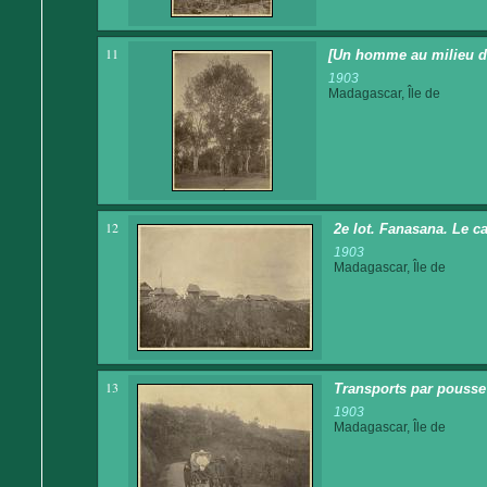
11
[Un homme au milieu de
1903
Madagascar, Île de
12
2e lot. Fanasana. Le c
1903
Madagascar, Île de
13
Transports par pousse 
1903
Madagascar, Île de