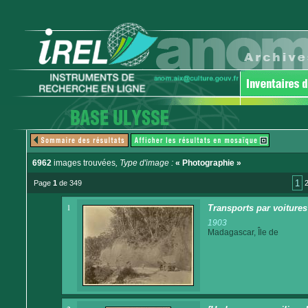
6962
images trouvées
, Type d'image :
« Photographie »
1
Page
1
de 349
1
Transports par voitures 
1903
Madagascar, Île de