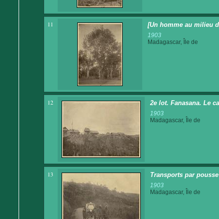
11
[Un homme au milieu de
1903
Madagascar, Île de
12
2e lot. Fanasana. Le c
1903
Madagascar, Île de
13
Transports par pousse 
1903
Madagascar, Île de