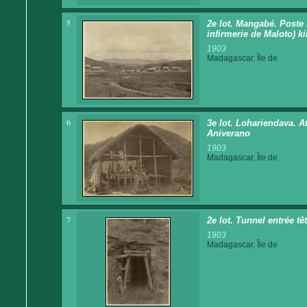
5
2e lot. Mangabé. Poste
infirmerie de Maloto) ki
1903
Madagascar, Île de
6
3e lot. Lohariendava. At
Aniverano
1903
Madagascar, Île de
7
2e lot. Tunnel entrée tê
1903
Madagascar, Île de