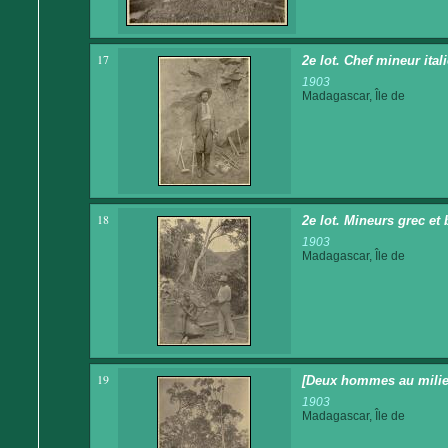
17
2e lot. Chef mineur ital
1903
Madagascar, Île de
18
2e lot. Mineurs grec et 
1903
Madagascar, Île de
19
[Deux hommes au milieu
1903
Madagascar, Île de