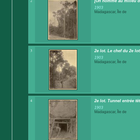
2
[Un homme au milieu de
1903
Madagascar, Île de
3
2e lot. Le chef du 2e lo
1903
Madagascar, Île de
4
2e lot. Tunnel entrée tê
1903
Madagascar, Île de