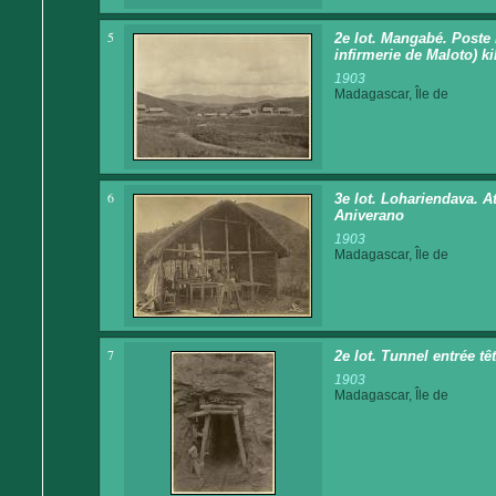
5
2e lot. Mangabé. Poste
infirmerie de Maloto) ki
1903
Madagascar, Île de
6
3e lot. Lohariendava. At
Aniverano
1903
Madagascar, Île de
7
2e lot. Tunnel entrée tê
1903
Madagascar, Île de