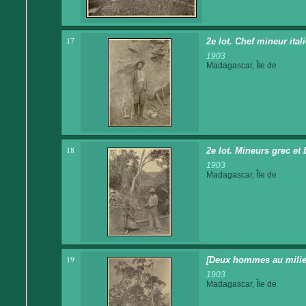
17
2e lot. Chef mineur ital
1903
Madagascar, Île de
18
2e lot. Mineurs grec et 
1903
Madagascar, Île de
19
[Deux hommes au milieu
1903
Madagascar, Île de