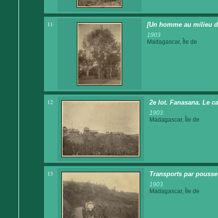
11
[Un homme au milieu de
1903
Madagascar, Île de
12
2e lot. Fanasana. Le c
1903
Madagascar, Île de
13
Transports par pousse 
1903
Madagascar, Île de