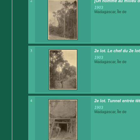
2
[Un homme au milieu de
1903
Madagascar, Île de
3
2e lot. Le chef du 2e lo
1903
Madagascar, Île de
4
2e lot. Tunnel entrée tê
1903
Madagascar, Île de