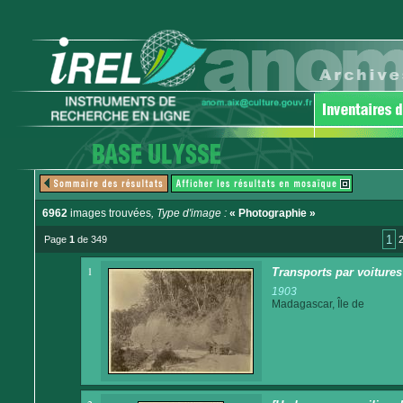
6962
images trouvées
, Type d'image :
« Photographie »
1
Page
1
de 349
1
Transports par voitures 
1903
Madagascar, Île de