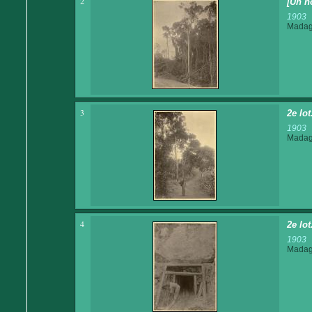
2
[Un h
1903
Madaga
3
2e lot
1903
Madaga
4
2e lo
1903
Madaga