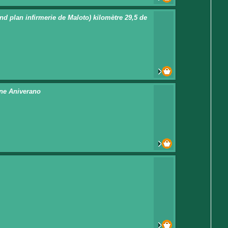
d plan infirmerie de Maloto) kilomètre 29,5 de
gine Aniverano