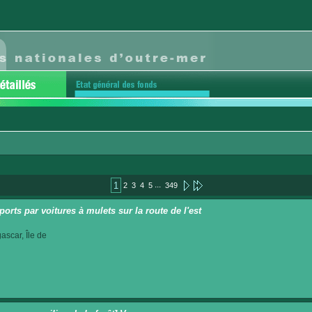
...
1
2
3
4
5
349
ports par voitures à mulets sur la route de l'est
scar, Île de