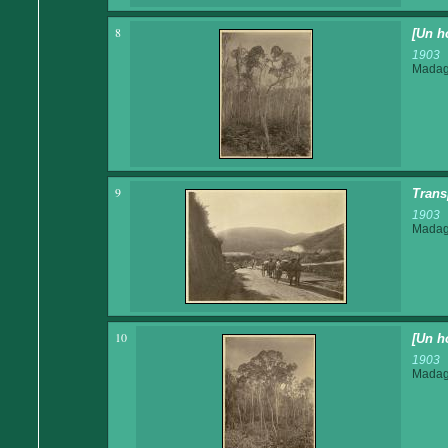
8
[Un h
1903
Madaga
9
Transp
1903
Madaga
10
[Un h
1903
Madaga