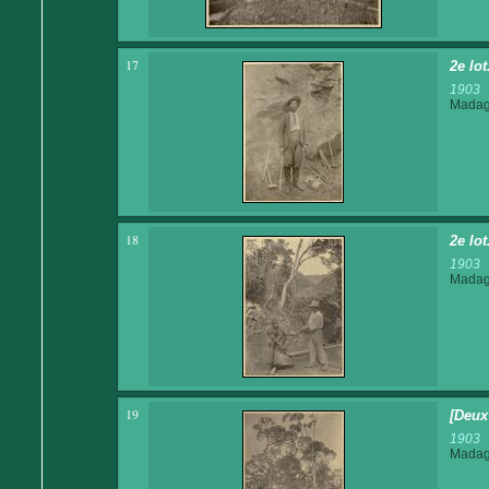
17
2e lot
1903
Madaga
18
2e lo
1903
Madaga
19
[Deux
1903
Madaga