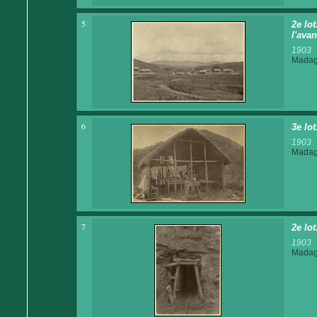
5
2e lo
l'ava
1903
Madaga
6
3e lo
1903
Madaga
7
2e lot
1903
Madaga