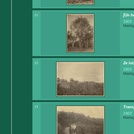
11
[Un h
1903
Madaga
12
2e lo
1903
Madaga
13
Trans
1903
Madaga