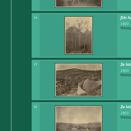
14
[Un h
1903
Madaga
15
2e lo
1903
Madaga
16
2e lo
1903
Madaga