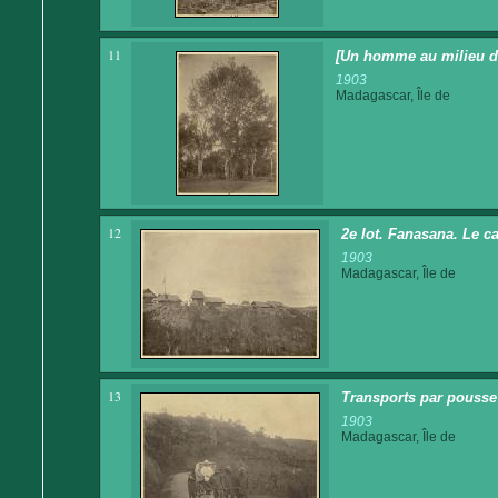
11
[Un homme au milieu de
1903
Madagascar, Île de
12
2e lot. Fanasana. Le c
1903
Madagascar, Île de
13
Transports par pousse 
1903
Madagascar, Île de