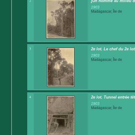
2
[Un homme au milieu de
1903
Madagascar, Île de
3
2e lot. Le chef du 2e lo
1903
Madagascar, Île de
4
2e lot. Tunnel entrée tê
1903
Madagascar, Île de