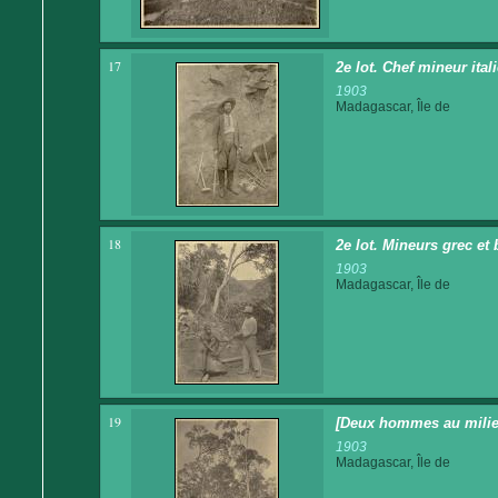
17
2e lot. Chef mineur ital
1903
Madagascar, Île de
18
2e lot. Mineurs grec et 
1903
Madagascar, Île de
19
[Deux hommes au milieu
1903
Madagascar, Île de