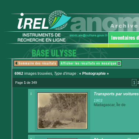
6962
images trouvées
, Type d'image :
« Photographie »
1
Page
1
de 349
1
Transports par voitures 
1903
Madagascar, Île de