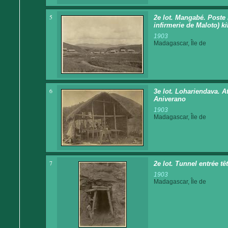
5
2e lot. Mangabé. Poste
infirmerie de Maloto) ki
1903
Madagascar, Île de
6
3e lot. Lohariendava. At
Aniverano
1903
Madagascar, Île de
7
2e lot. Tunnel entrée tê
1903
Madagascar, Île de