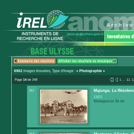
6962
images trouvées
, Type d'image :
« Photographie »
...
Page
14
de 349
1
11
1
261
Majunga. La Résiden
1903
Madagascar, Île de
262