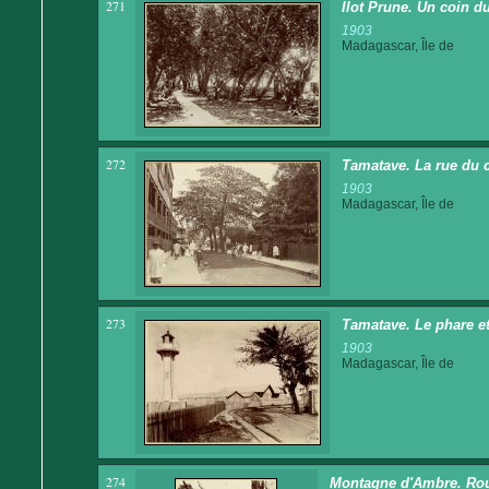
271
Ilot Prune. Un coin d
1903
Madagascar, Île de
272
Tamatave. La rue du
1903
Madagascar, Île de
273
Tamatave. Le phare et
1903
Madagascar, Île de
274
Montagne d'Ambre. Rou