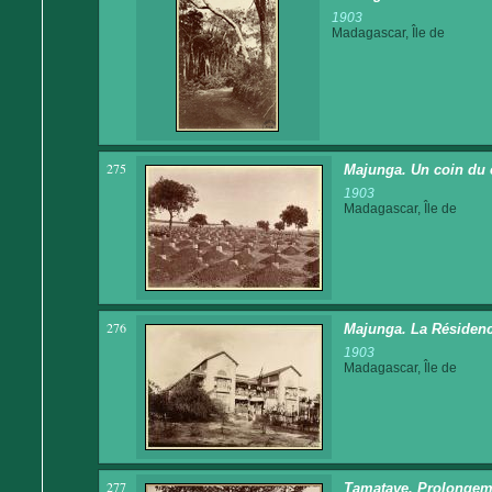
1903
Madagascar, Île de
275
Majunga. Un coin du c
1903
Madagascar, Île de
276
Majunga. La Résiden
1903
Madagascar, Île de
277
Tamatave. Prolongem