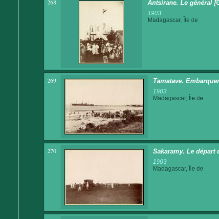
268
Antsirane. Le général [
1903
Madagascar, Île de
269
Tamatave. Embarquem
1903
Madagascar, Île de
270
Sakaramy. Le départ 
1903
Madagascar, Île de