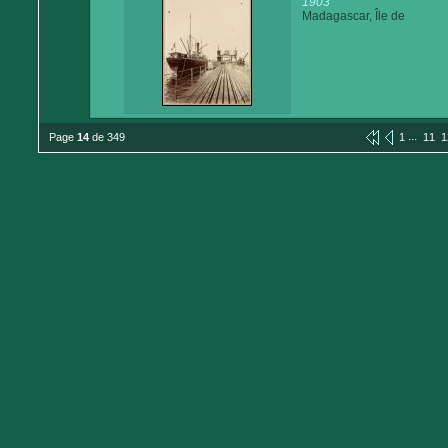
1903
Madagascar, Île de
...
Page
14
de 349
1
11
1