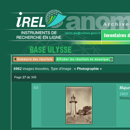
6962
images trouvées
, Type d'image :
« Photographie »
Page
17
de 349
321
Majun
1903
Madaga