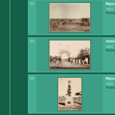
322
Majun
1903
Madaga
323
Antsi
1903
Madaga
324
Majun
1903
Madaga