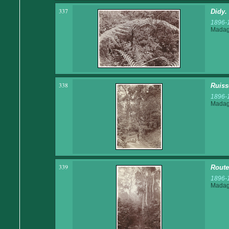
337
Didy.
1896-
Madaga
338
Ruiss
1896-
Madaga
339
Route
1896-
Madaga