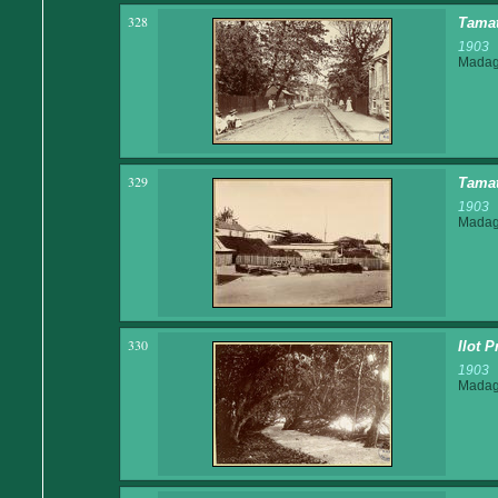
328
Tamat
1903
Madaga
329
Tamat
1903
Madaga
330
Ilot 
1903
Madaga