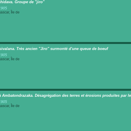
idava. Groupe de "jiro"
1905
scar, Île de
sivalana. Très ancien "Jiro" surmonté d'une queue de boeuf
1905
scar, Île de
à Ambatondrazaka. Désagrégation des terres et érosions produites par le
1905
scar, Île de