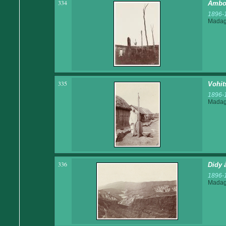
334
Amboh
1896-
Madaga
335
Vohit
1896-
Madaga
336
Didy 
1896-
Madaga