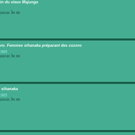
in du vieux Majunga
scar, Île de
ro. Femmes sihanaka préparant des zozoro
1905
scar, Île de
 sihanaka
1905
scar, Île de