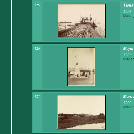
325
Tamat
1903
Madaga
326
Majun
1903-
Madaga
327
Marov
1903
Madaga