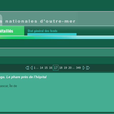
...
...
17
1
14
15
16
18
19
20
349
ga. Le phare près de l'hôpital
scar, Île de