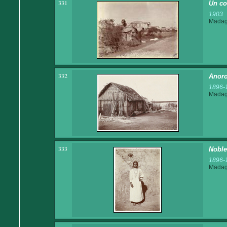
331
Un co
1903
Madaga
332
Anoro
1896-
Madaga
333
Noble
1896-
Madaga