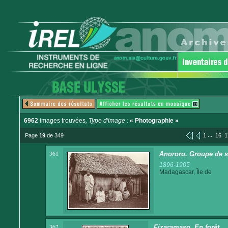
6962
images trouvées
, Type d'image :
« Photographie »
...
Page
19
de 349
1
16
1
361
Anororo. Groupe de 
1896-1905
Madagascar, Île de
362
Fizaramaso. En forêt