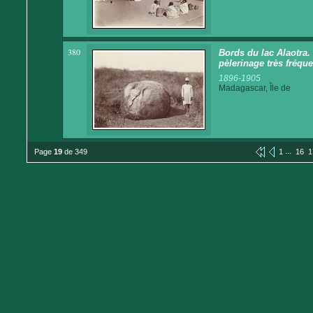
380
Bords du lac Alaotra.
pèlerinage très fréqu
1896-1905
Madagascar, Île de
...
Page
19
de 349
1
16
1