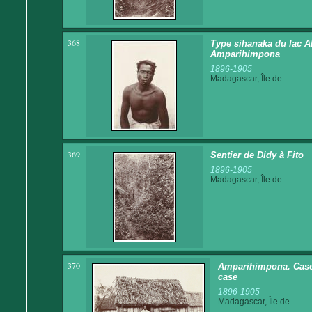
368
Type sihanaka du lac Alo
Amparihimpona
1896-1905
Madagascar, Île de
369
Sentier de Didy à Fito
1896-1905
Madagascar, Île de
370
Amparihimpona. Case 
case
1896-1905
Madagascar, Île de