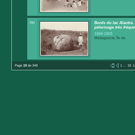
380
Bords du lac Alaotra.
pèlerinage très fréqu
1896-1905
Madagascar, Île de
...
Page
19
de 349
1
16
1