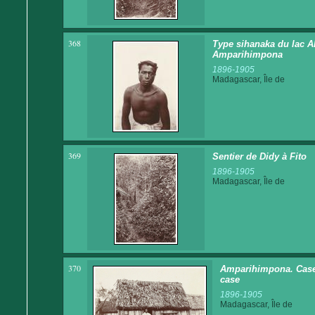
368
Type sihanaka du lac Alo
Amparihimpona
1896-1905
Madagascar, Île de
369
Sentier de Didy à Fito
1896-1905
Madagascar, Île de
370
Amparihimpona. Case 
case
1896-1905
Madagascar, Île de