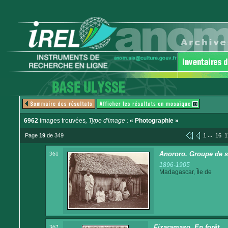
6962
images trouvées
, Type d'image :
« Photographie »
...
Page
19
de 349
1
16
1
361
Anororo. Groupe de 
1896-1905
Madagascar, Île de
362
Fizaramaso. En forêt