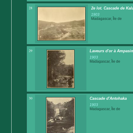
28
2e lot. Cascade de Kala
1903
Madagascar, Île de
29
Laveurs d'or à Ampasi
1903
Madagascar, Île de
30
Cascade d'Antohaka
1903
Madagascar, Île de