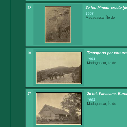
25
2e lot. Mineur croate [d
1903
Madagascar, Île de
26
Transports par voitures
1903
Madagascar, Île de
27
2e lot. Fanasana. Burea
1903
Madagascar, Île de