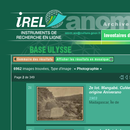
6962
images trouvées
, Type d'image :
« Photographie »
Page
2
de 349
21
2e lot. Mangabé. Culée
origine Aniverano
1903
Madagascar, Île de