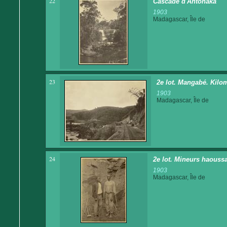
22
Cascade d'Antohaka
1903
Madagascar, Île de
23
2e lot. Mangabé. Kilom
1903
Madagascar, Île de
24
2e lot. Mineurs haoussa
1903
Madagascar, Île de