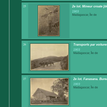
25
2e lot. Mineur croate [d
1903
Madagascar, Île de
26
Transports par voitures
1903
Madagascar, Île de
27
2e lot. Fanasana. Burea
1903
Madagascar, Île de