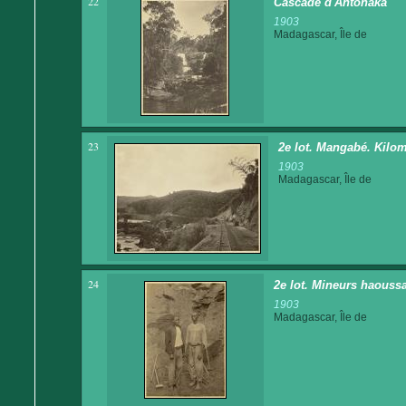
22
Cascade d'Antohaka
1903
Madagascar, Île de
23
2e lot. Mangabé. Kilom
1903
Madagascar, Île de
24
2e lot. Mineurs haoussa
1903
Madagascar, Île de