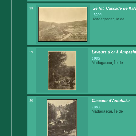
28
2e lot. Cascade de Kala
1903
Madagascar, Île de
29
Laveurs d'or à Ampasi
1903
Madagascar, Île de
30
Cascade d'Antohaka
1903
Madagascar, Île de