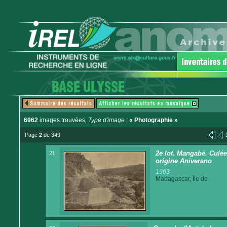
6962
images trouvées
, Type d'image :
« Photographie »
Page
2
de 349
21
2e lot. Mangabé. Culée
origine Aniverano
1903
Madagascar, Île de