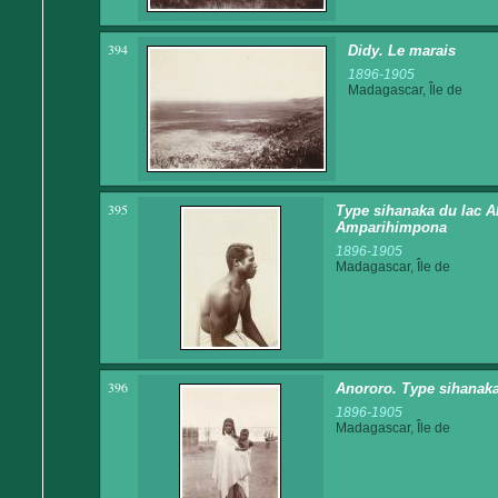
394
Didy. Le marais
1896-1905
Madagascar, Île de
395
Type sihanaka du lac Alo
Amparihimpona
1896-1905
Madagascar, Île de
396
Anororo. Type sihanak
1896-1905
Madagascar, Île de