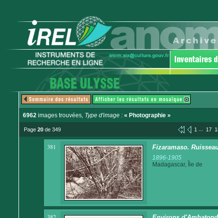
6962
images trouvées
, Type d'image :
« Photographie »
...
Page
20
de 349
1
17
1
381
Fizaramaso. Ruisseau
1896-1905
Madagascar, Île de
382
Environs d'Ambatondr