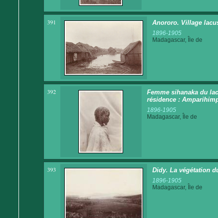
391
Anororo. Village lacus
1896-1905
Madagascar, Île de
392
Femme sihanaka du lac A
résidence : Amparihim
1896-1905
Madagascar, Île de
393
Didy. La végétation du
1896-1905
Madagascar, Île de