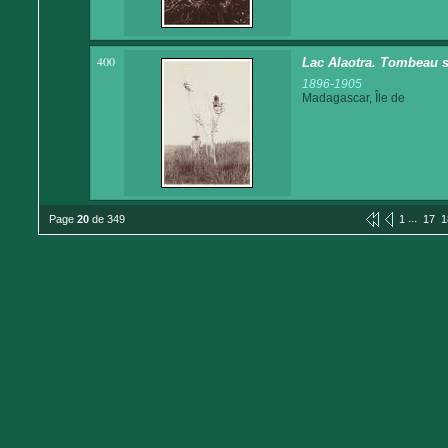
400
Lac Alaotra. Tombeau 
1896-1905
Madagascar, Île de
...
Page
20
de 349
1
17
1