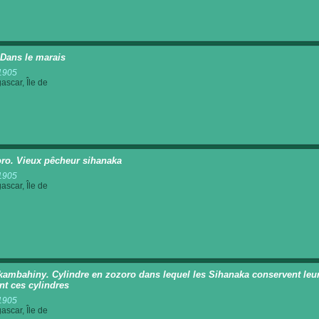
 Dans le marais
1905
scar, Île de
ro. Vieux pêcheur sihanaka
1905
scar, Île de
ambahiny. Cylindre en zozoro dans lequel les Sihanaka conservent leur r
ent ces cylindres
1905
scar, Île de