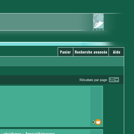
Résultats par page
65 ; résidence : Amparihimpona