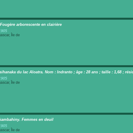
 Fougère arborescente en clairière
1905
scar, Île de
sihanaka du lac Aloatra. Nom : Indranto ; âge : 28 ans ; taille : 1,68 ; r
1905
scar, Île de
ambahiny. Femmes en deuil
1905
scar, Île de