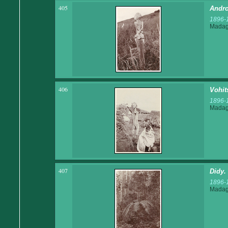
405
Andro
1896-
Madaga
406
Vohit
1896-
Madaga
407
Didy.
1896-
Madaga