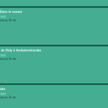
 Dans le marais
1905
scar, Île de
 de Didy à Ambatondrazaka
1905
scar, Île de
aka
1905
scar, Île de