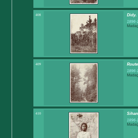
408
Didy.
1896-
Madaga
409
Route
1896-
Madaga
410
Sihan
1896-
Madaga