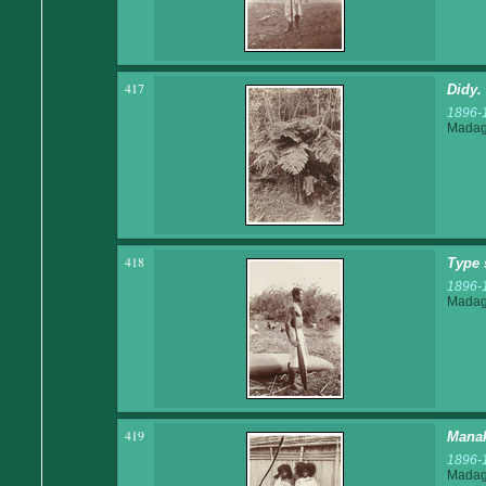
417
Didy.
1896-
Madaga
418
Type 
1896-
Madaga
419
Manak
1896-
Madaga