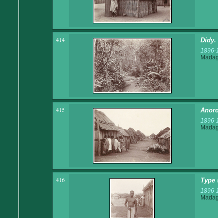
414
Didy.
1896-
Madaga
415
Anoro
1896-
Madaga
416
Type 
1896-
Madaga