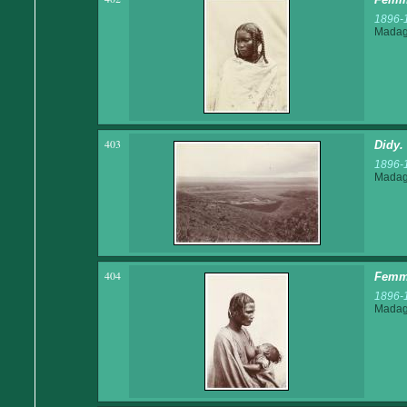
1896-
Madaga
403
Didy.
1896-
Madaga
404
Femme
1896-
Madaga