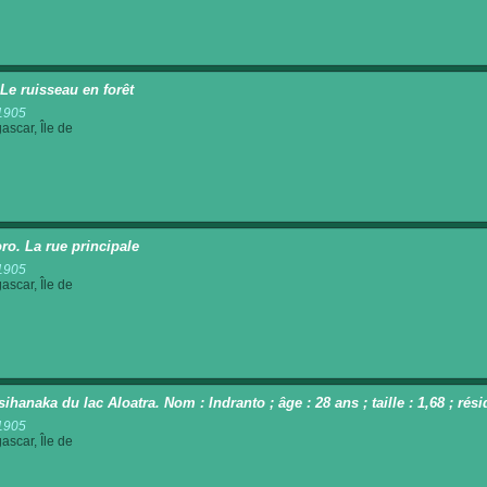
 Le ruisseau en forêt
1905
scar, Île de
ro. La rue principale
1905
scar, Île de
sihanaka du lac Aloatra. Nom : Indranto ; âge : 28 ans ; taille : 1,68 ; r
1905
scar, Île de