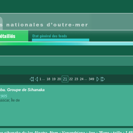
...
...
21
1
18
19
20
22
23
24
349
ba. Groupe de Sihanaka
1905
scar, Île de
 sihanaka du lac Aloatra. Nom : Vanandriana ; âge : 25ans ; taille : 1,