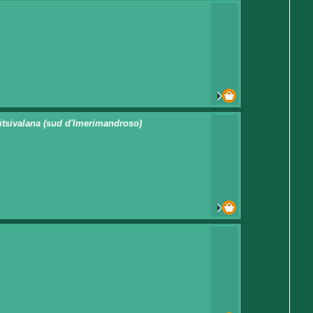
itsivalana (sud d'Imerimandroso)