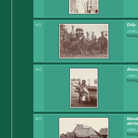
411
Didy.
1896-
Madaga
412
Anoro
1896-
Madaga
413
Manak
abrit
1896-
Madaga