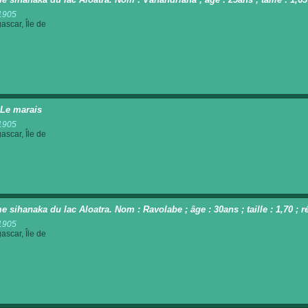
1905
scar, Île de
 Le marais
1905
scar, Île de
 sihanaka du lac Aloatra. Nom : Ravolabe ; âge : 30ans ; taille : 1,70 ;
1905
scar, Île de