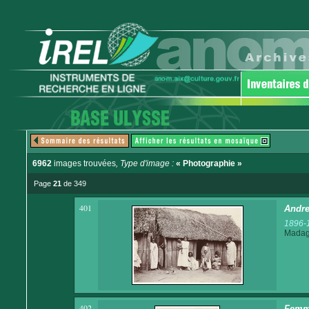
6962
images trouvées
, Type d'image :
« Photographie »
Page
21
de 349
401
Andre
1896-
Madaga
402
Femme