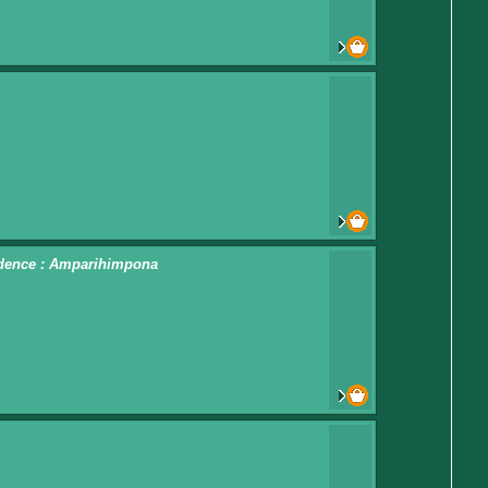
ésidence : Amparihimpona