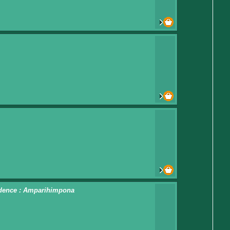
ésidence : Amparihimpona