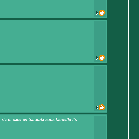
iz et case en bararata sous laquelle ils