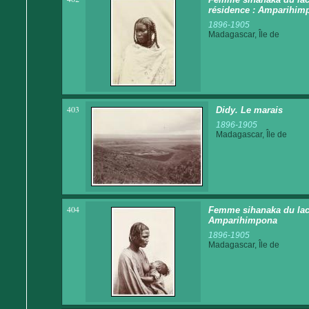
résidence : Amparihim
1896-1905
Madagascar, Île de
403
Didy. Le marais
1896-1905
Madagascar, Île de
404
Femme sihanaka du lac Al
Amparihimpona
1896-1905
Madagascar, Île de