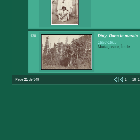
420
Didy. Dans le marais
1896-1905
Madagascar, Île de
...
Page
21
de 349
1
18
1