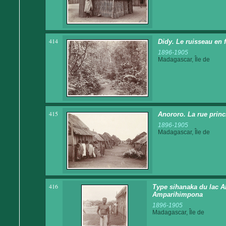
414
Didy. Le ruisseau en f
1896-1905
Madagascar, Île de
415
Anororo. La rue princ
1896-1905
Madagascar, Île de
416
Type sihanaka du lac Alo
Amparihimpona
1896-1905
Madagascar, Île de