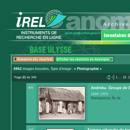
6962
images trouvées
, Type d'image :
« Photographie »
...
Page
21
de 349
1
18
1
401
Andreba. Groupe de 
1896-1905
Madagascar, Île de
402
Femme sihanaka du lac A