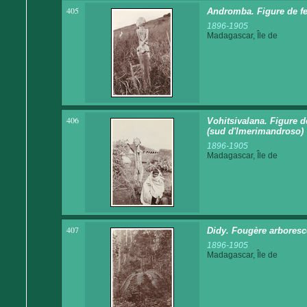
405
Andromba. Figure de f
1896-1905
Madagascar, Île de
406
Vohitsivalana. Figure 
(sud d'Imerimandroso)
1896-1905
Madagascar, Île de
407
Didy. Fougère arboresc
1896-1905
Madagascar, Île de