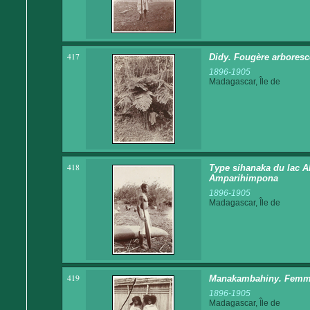
417
Didy. Fougère arboresce
1896-1905
Madagascar, Île de
418
Type sihanaka du lac Alo
Amparihimpona
1896-1905
Madagascar, Île de
419
Manakambahiny. Femme
1896-1905
Madagascar, Île de