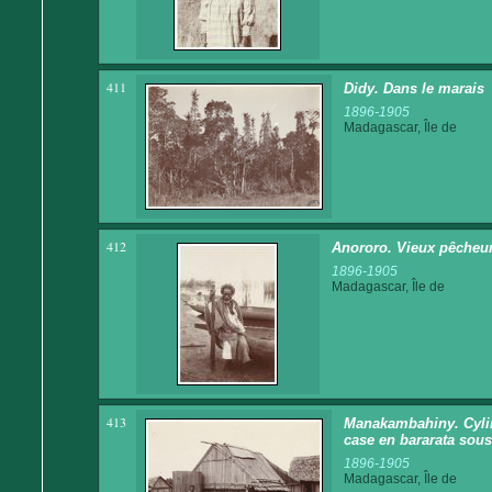
411
Didy. Dans le marais
1896-1905
Madagascar, Île de
412
Anororo. Vieux pêcheu
1896-1905
Madagascar, Île de
413
Manakambahiny. Cylind
case en bararata sous 
1896-1905
Madagascar, Île de