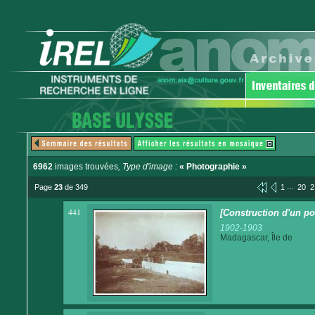
6962
images trouvées
, Type d'image :
« Photographie »
...
Page
23
de 349
1
20
2
441
[Construction d'un po
1902-1903
Madagascar, Île de