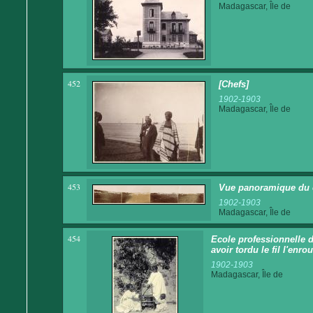
Madagascar, Île de
452
[Chefs]
1902-1903
Madagascar, Île de
453
Vue panoramique du
1902-1903
Madagascar, Île de
454
Ecole professionnelle d
avoir tordu le fil l'enr
1902-1903
Madagascar, Île de