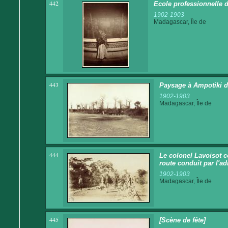
442
Ecole professionnelle d
1902-1903
Madagascar, Île de
443
Paysage à Ampotiki d
1902-1903
Madagascar, Île de
444
Le colonel Lavoisot c
route conduit par l'ad
1902-1903
Madagascar, Île de
445
[Scène de fête]