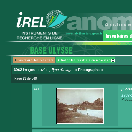
6962
images trouvées
, Type d'image :
« Photographie »
Page
23
de 349
441
[Cons
1902-
Madaga