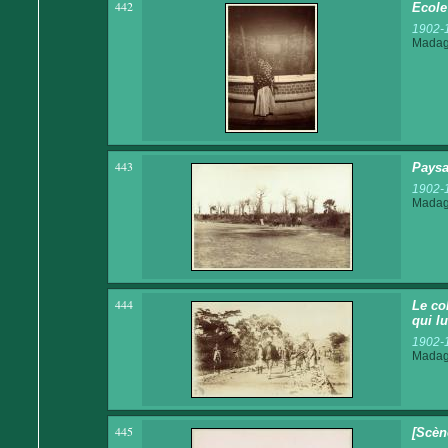
442
Ecole
1902-
Madaga
443
Paysa
1902-
Madaga
444
Le co
qui l
1902-
Madaga
445
[Scèn