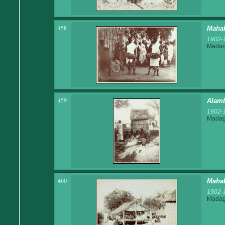
458
Maha
1902-
Madaga
459
Alamb
1902-
Madaga
460
Mahab
1902-
Madaga