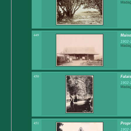
Madaga
449
Maiso
1902-
Madaga
450
Falai
1902-
Madaga
451
Propr
1902-