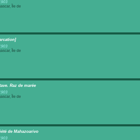
1903
scar, Île de
rcation]
1903
scar, Île de
ave. Raz de marée
1903
scar, Île de
iété de Mahazoarivo
1903