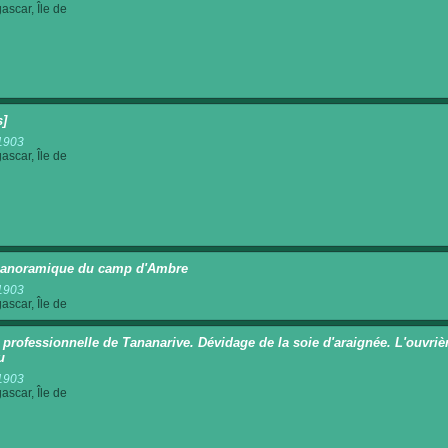
scar, Île de
s]
1903
scar, Île de
panoramique du camp d'Ambre
1903
scar, Île de
 professionnelle de Tananarive. Dévidage de la soie d'araignée. L'ouvrière
u
1903
scar, Île de