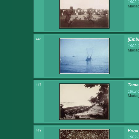
1902-
Madaga
446
[Emba
1902-
Madaga
447
Tamat
1902-
Madaga
448
Propr
1902-