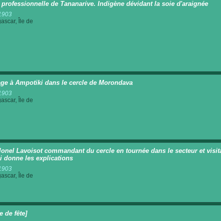
 professionnelle de Tananarive. Indigène dévidant la soie d'araignée
1903
scar, Île de
ge à Ampotiki dans le cercle de Morondava
1903
scar, Île de
lonel Lavoisot commandant du cercle en tournée dans le secteur et visitan
ui donne les explications
1903
scar, Île de
e de fête]