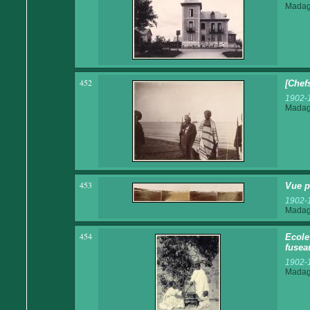
Madaga
452
[Chef
1902-
Madaga
453
Vue 
1902-
Madaga
454
Ecole
fusea
1902-
Madaga