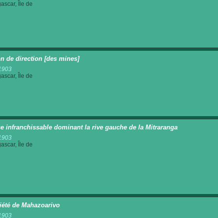
scar, Île de
n de direction [des mines]
1903
scar, Île de
se infranchissable dominant la rive gauche de la Mitraranga
1903
scar, Île de
iété de Mahazoarivo
1903