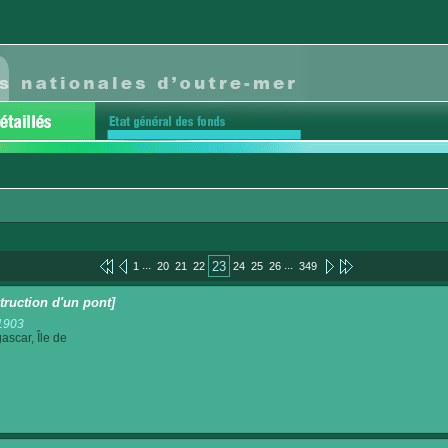
...
...
23
1
20
21
22
24
25
26
349
truction d'un pont]
1903
scar, Île de