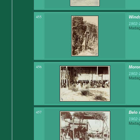
455
Winds
1902-
Madaga
456
Moron
1902-
Madaga
457
Belo 
1902-
Madaga