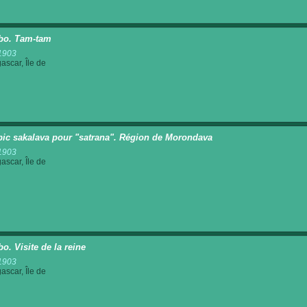
bo. Tam-tam
1903
scar, Île de
ic sakalava pour "satrana". Région de Morondava
1903
scar, Île de
o. Visite de la reine
1903
scar, Île de