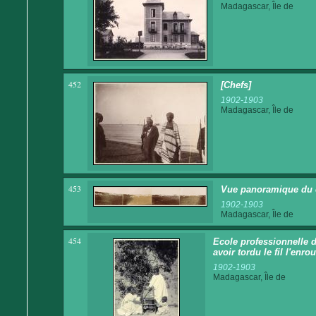
Madagascar, Île de
452
[Chefs]
1902-1903
Madagascar, Île de
453
Vue panoramique du
1902-1903
Madagascar, Île de
454
Ecole professionnelle d
avoir tordu le fil l'enr
1902-1903
Madagascar, Île de