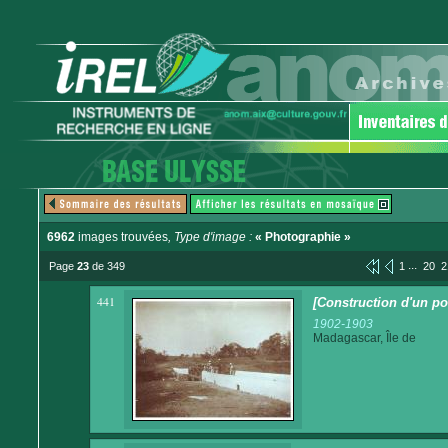
6962
images trouvées
, Type d'image :
« Photographie »
...
Page
23
de 349
1
20
2
441
[Construction d'un po
1902-1903
Madagascar, Île de