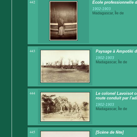
442
Ecole professionnelle d
1902-1903
Madagascar, Île de
443
Paysage à Ampotiki d
1902-1903
Madagascar, Île de
444
Le colonel Lavoisot c
route conduit par l'ad
1902-1903
Madagascar, Île de
445
[Scène de fête]