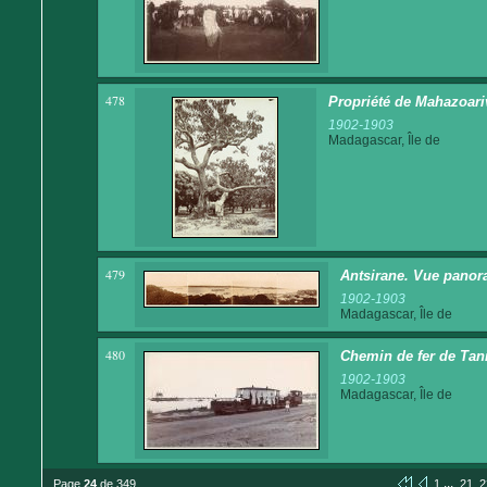
478
Propriété de Mahazoari
1902-1903
Madagascar, Île de
479
Antsirane. Vue panor
1902-1903
Madagascar, Île de
480
Chemin de fer de Tani
1902-1903
Madagascar, Île de
...
Page
24
de 349
1
21
2