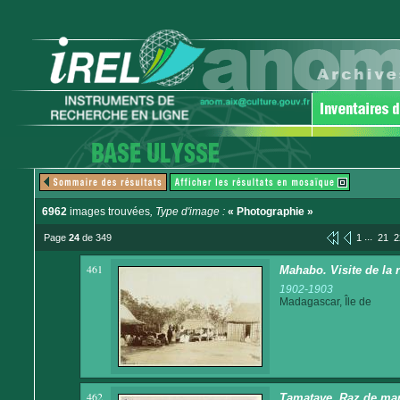
6962
images trouvées
, Type d'image :
« Photographie »
...
Page
24
de 349
1
21
2
461
Mahabo. Visite de la 
1902-1903
Madagascar, Île de
462
Tamatave. Raz de ma