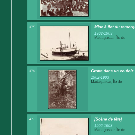
475
Mise à flot du remor
1902-1903
Madagascar, Île de
476
Grotte dans un couloir
1902-1903
Madagascar, Île de
477
[Scène de fête]
1902-1903
Madagascar, Île de