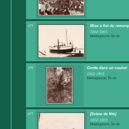
475
Mise à flot du remor
1902-1903
Madagascar, Île de
476
Grotte dans un couloir
1902-1903
Madagascar, Île de
477
[Scène de fête]
1902-1903
Madagascar, Île de