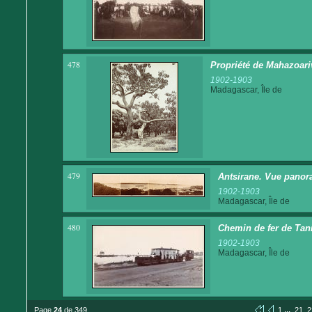
478
Propriété de Mahazoari
1902-1903
Madagascar, Île de
479
Antsirane. Vue panor
1902-1903
Madagascar, Île de
480
Chemin de fer de Tani
1902-1903
Madagascar, Île de
...
Page
24
de 349
1
21
2