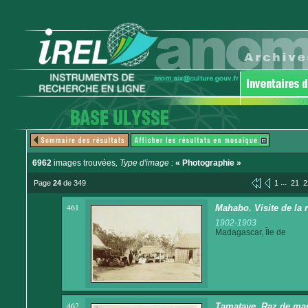
6962
images trouvées
, Type d'image :
« Photographie »
...
Page
24
de 349
1
21
2
461
Mahabo. Visite de la 
1902-1903
Madagascar, Île de
462
Tamatave. Raz de ma