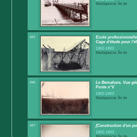
Madagascar, Île de
495
Ecole professionnelle
Cage d'étude pour l'é
1902-1903
Madagascar, Île de
496
Le Bemahara. Vue gén
Poste n°V
1902-1903
Madagascar, Île de
497
[Construction d'un po
1902-1903
Madagascar, Île de