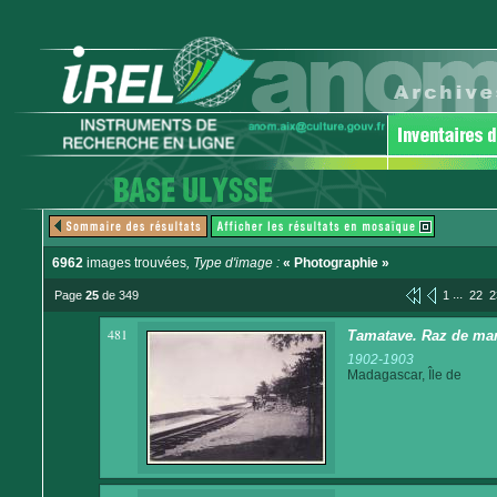
6962
images trouvées
, Type d'image :
« Photographie »
...
Page
25
de 349
1
22
2
481
Tamatave. Raz de ma
1902-1903
Madagascar, Île de