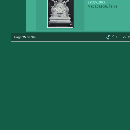
1902-1903
Madagascar, Île de
...
Page
25
de 349
1
22
2