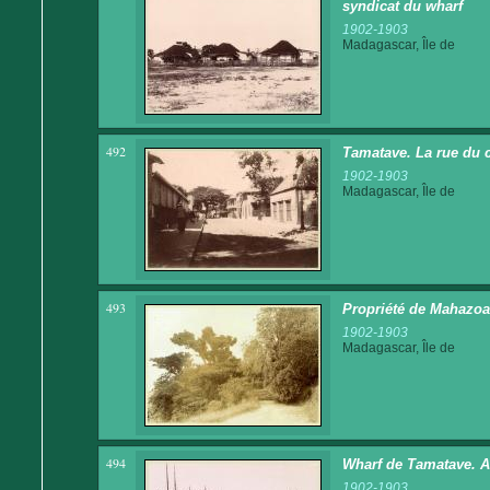
syndicat du wharf
1902-1903
Madagascar, Île de
492
Tamatave. La rue du
1902-1903
Madagascar, Île de
493
Propriété de Mahazoa
1902-1903
Madagascar, Île de
494
Wharf de Tamatave. A
1902-1903