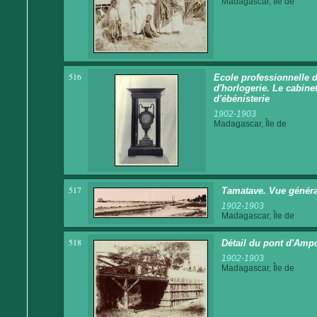
Madagascar, Île de
516
Ecole professionnelle d
d'horlogerie. Le cabine
d'ébénisterie
1902-1903
Madagascar, Île de
517
Tamatave. Vue généra
1902-1903
Madagascar, Île de
518
Détail du pont d'Amp
1902-1903
Madagascar, Île de