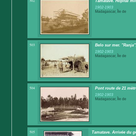
502
Tamatave. Hôpital mil
1902-1903
Madagascar, Île de
503
Belo sur mer. "Ranja"
1902-1903
Madagascar, Île de
504
Pont route de 21 mèt
1902-1903
Madagascar, Île de
505
Tamatave. Arrivée du gén