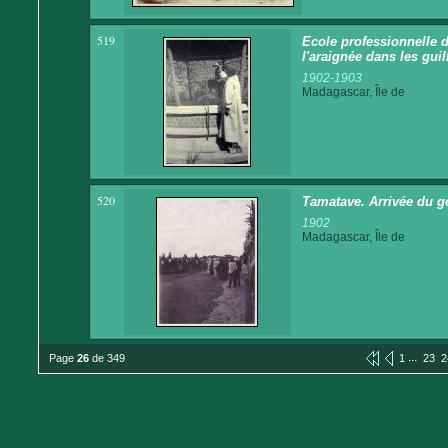
519
Ecole professionnelle d
l'araignée dans les guil
1902-1903
Madagascar, Île de
520
Tamatave. Arrivée du gén
1902
Madagascar, Île de
...
Page
26
de 349
1
23
2