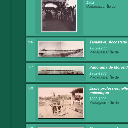
1902
Madagascar, Île de
506
Tamatave. Accostage 
1902-1903
Madagascar, Île de
507
Panorama de Morond
1902-1903
Madagascar, Île de
508
Ecole professionnelle
mécanique
1902-1903
Madagascar, Île de