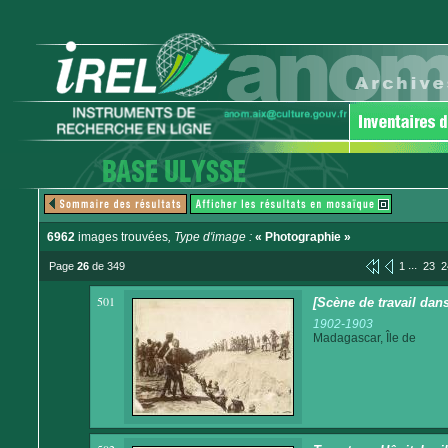
6962
images trouvées
, Type d'image :
« Photographie »
...
Page
26
de 349
1
23
2
501
[Scène de travail dan
1902-1903
Madagascar, Île de