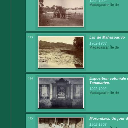
1902-1903
Madagascar, Île de
513
Lac de Mahazoarivo
1902-1903
Madagascar, Île de
514
Exposition coloniale 
Tananarive.
1902-1903
Madagascar, Île de
515
Morondava. Un jour d
1902-1903