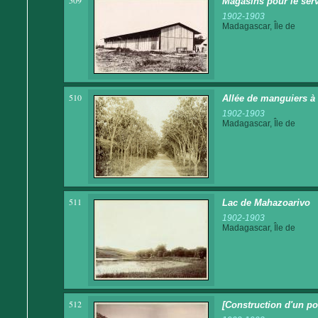
509
Magasins pour le serv
1902-1903
Madagascar, Île de
510
Allée de manguiers à
1902-1903
Madagascar, Île de
511
Lac de Mahazoarivo
1902-1903
Madagascar, Île de
512
[Construction d'un po