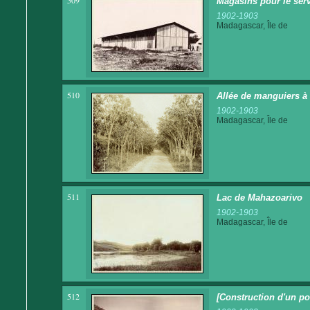
509
Magasins pour le serv
1902-1903
Madagascar, Île de
510
Allée de manguiers à
1902-1903
Madagascar, Île de
511
Lac de Mahazoarivo
1902-1903
Madagascar, Île de
512
[Construction d'un po