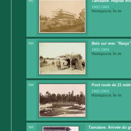
502
Tamatave. Hôpital mil
1902-1903
Madagascar, Île de
503
Belo sur mer. "Ranja"
1902-1903
Madagascar, Île de
504
Pont route de 21 mèt
1902-1903
Madagascar, Île de
505
Tamatave. Arrivée du gén