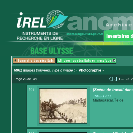
6962
images trouvées
, Type d'image :
« Photographie »
...
Page
26
de 349
1
23
2
501
[Scène de travail dan
1902-1903
Madagascar, Île de