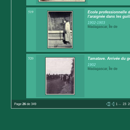
519
Ecole professionnelle d
l'araignée dans les guil
1902-1903
Madagascar, Île de
520
Tamatave. Arrivée du gén
1902
Madagascar, Île de
...
Page
26
de 349
1
23
2