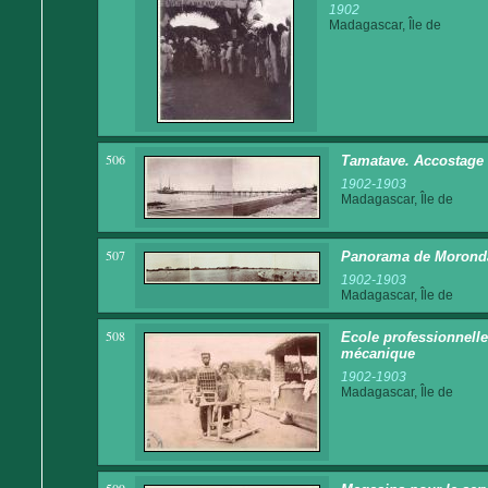
1902
Madagascar, Île de
506
Tamatave. Accostage 
1902-1903
Madagascar, Île de
507
Panorama de Morond
1902-1903
Madagascar, Île de
508
Ecole professionnelle
mécanique
1902-1903
Madagascar, Île de