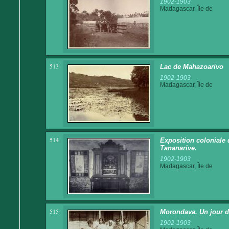
1902-1903
Madagascar, Île de
513
Lac de Mahazoarivo
1902-1903
Madagascar, Île de
514
Exposition coloniale 
Tananarive.
1902-1903
Madagascar, Île de
515
Morondava. Un jour d
1902-1903