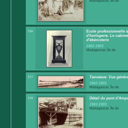
Madagascar, Île de
516
Ecole professionnelle d
d'horlogerie. Le cabine
d'ébénisterie
1902-1903
Madagascar, Île de
517
Tamatave. Vue généra
1902-1903
Madagascar, Île de
518
Détail du pont d'Amp
1902-1903
Madagascar, Île de