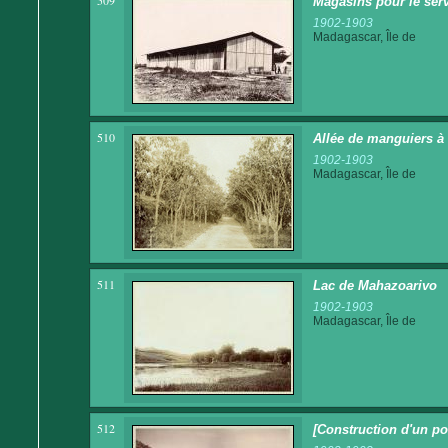
509
Magasins pour le serv
1902-1903
Madagascar, Île de
510
Allée de manguiers à
1902-1903
Madagascar, Île de
511
Lac de Mahazoarivo
1902-1903
Madagascar, Île de
512
[Construction d'un po