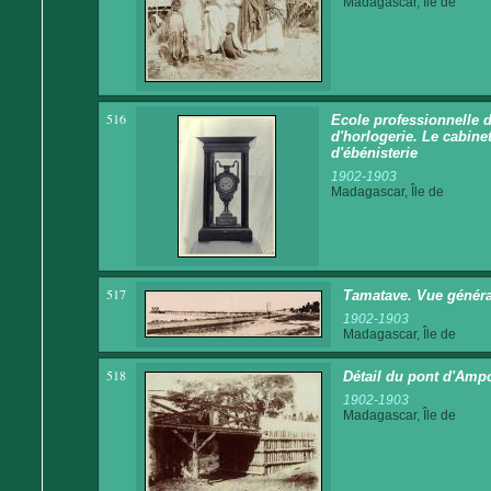
Madagascar, Île de
516
Ecole professionnelle d
d'horlogerie. Le cabine
d'ébénisterie
1902-1903
Madagascar, Île de
517
Tamatave. Vue généra
1902-1903
Madagascar, Île de
518
Détail du pont d'Amp
1902-1903
Madagascar, Île de