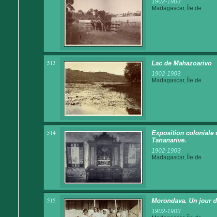
1902-1903
Madagascar, Île de
513
Lac de Mahazoarivo
1902-1903
Madagascar, Île de
514
Exposition coloniale 
Tananarive.
1902-1903
Madagascar, Île de
515
Morondava. Un jour d
1902-1903