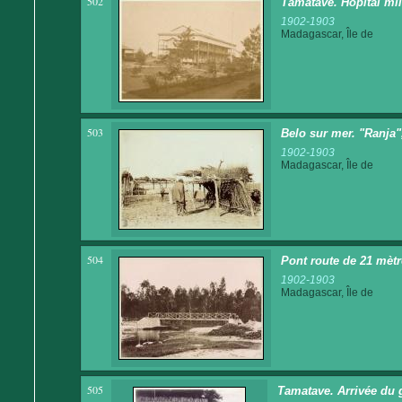
502
Tamatave. Hôpital mil
1902-1903
Madagascar, Île de
503
Belo sur mer. "Ranja"
1902-1903
Madagascar, Île de
504
Pont route de 21 mèt
1902-1903
Madagascar, Île de
505
Tamatave. Arrivée du gé