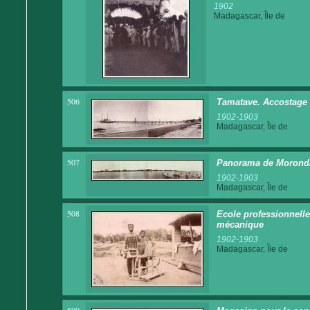
1902
Madagascar, Île de
506
Tamatave. Accostage 
1902-1903
Madagascar, Île de
507
Panorama de Morond
1902-1903
Madagascar, Île de
508
Ecole professionnelle
mécanique
1902-1903
Madagascar, Île de