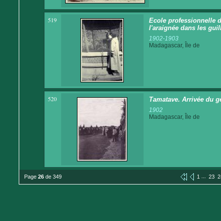
519
Ecole professionnelle d
l'araignée dans les guil
1902-1903
Madagascar, Île de
520
Tamatave. Arrivée du gén
1902
Madagascar, Île de
...
Page
26
de 349
1
23
2