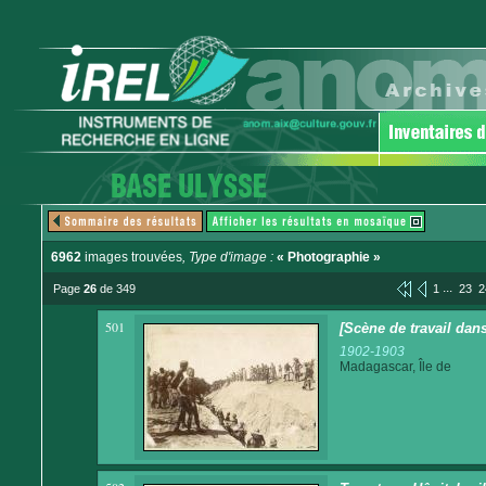
6962
images trouvées
, Type d'image :
« Photographie »
...
Page
26
de 349
1
23
2
501
[Scène de travail dan
1902-1903
Madagascar, Île de