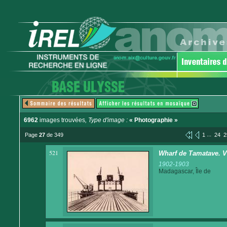
6962
images trouvées
, Type d'image :
« Photographie »
...
Page
27
de 349
1
24
2
521
Wharf de Tamatave. V
1902-1903
Madagascar, Île de