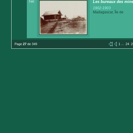
540
Les bureaux des min
1902-1903
Madagascar, Île de
...
Page
27
de 349
1
24
2