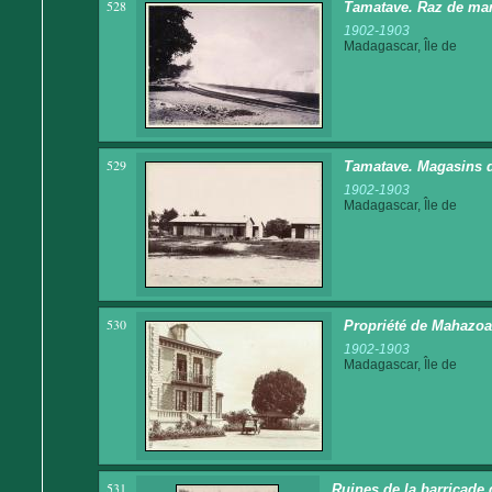
528
Tamatave. Raz de ma
1902-1903
Madagascar, Île de
529
Tamatave. Magasins 
1902-1903
Madagascar, Île de
530
Propriété de Mahazoa
1902-1903
Madagascar, Île de
531
Ruines de la barricade d