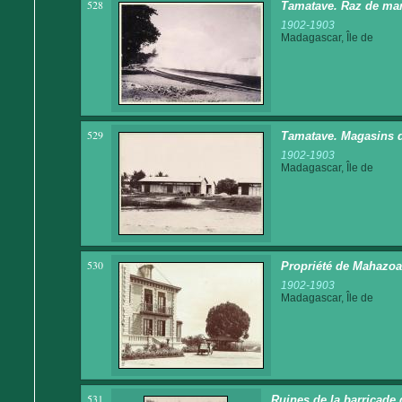
528
Tamatave. Raz de ma
1902-1903
Madagascar, Île de
529
Tamatave. Magasins 
1902-1903
Madagascar, Île de
530
Propriété de Mahazoa
1902-1903
Madagascar, Île de
531
Ruines de la barricade d