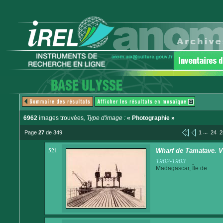
6962
images trouvées
, Type d'image :
« Photographie »
...
Page
27
de 349
1
24
2
521
Wharf de Tamatave. V
1902-1903
Madagascar, Île de