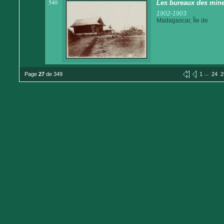
540
Les bureaux des min
1902-1903
Madagascar, Île de
...
Page
27
de 349
1
24
2