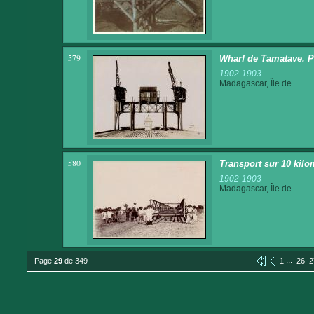
579
Wharf de Tamatave. P
1902-1903
Madagascar, Île de
580
Transport sur 10 kilo
1902-1903
Madagascar, Île de
...
Page
29
de 349
1
26
2