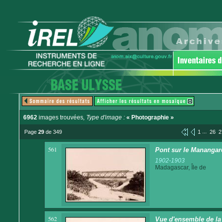
6962
images trouvées
, Type d'image :
« Photographie »
...
Page
29
de 349
1
26
2
561
Pont sur le Manangar
1902-1903
Madagascar, Île de
562
Vue d'ensemble de la