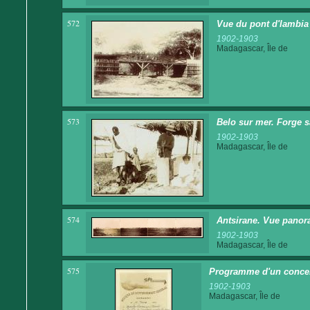
572
Vue du pont d'Iambia
1902-1903
Madagascar, Île de
573
Belo sur mer. Forge s
1902-1903
Madagascar, Île de
574
Antsirane. Vue panor
1902-1903
Madagascar, Île de
575
Programme d'un concer
1902-1903
Madagascar, Île de