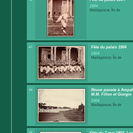
1904
Madagascar, Île de
43
Fête du palais 1904
1904
Madagascar, Île de
44
Revue passée à Ampahi
M.M. Fillon et Giorgio
1904
Madagascar, Île de
45
Fête du 7 mai 1904. La