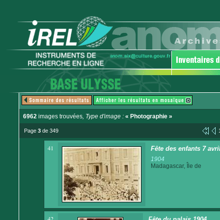
6962
images trouvées
, Type d'image :
« Photographie »
Page
3
de 349
41
Fête des enfants 7 avr
1904
Madagascar, Île de
42
Fête du palais 1904