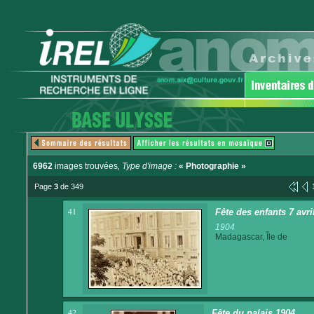
6962
images trouvées
, Type d'image :
« Photographie »
Page
3
de 349
41
Fête des enfants 7 avr
1904
Madagascar, Île de
42
Fête du palais 1904