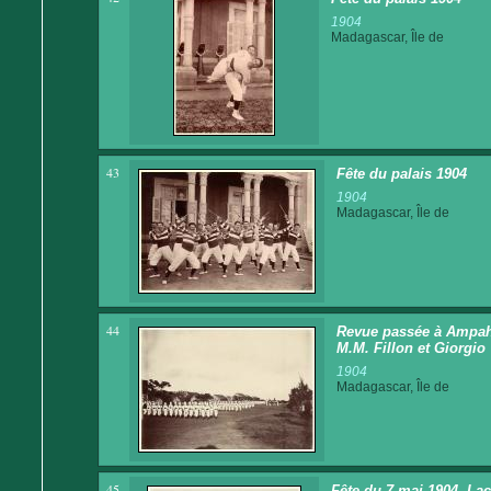
1904
Madagascar, Île de
43
Fête du palais 1904
1904
Madagascar, Île de
44
Revue passée à Ampahi
M.M. Fillon et Giorgio
1904
Madagascar, Île de
45
Fête du 7 mai 1904. La