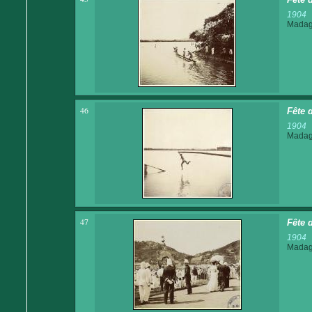
1904
Madaga
46
Fête 
1904
Madaga
47
Fête 
1904
Madaga