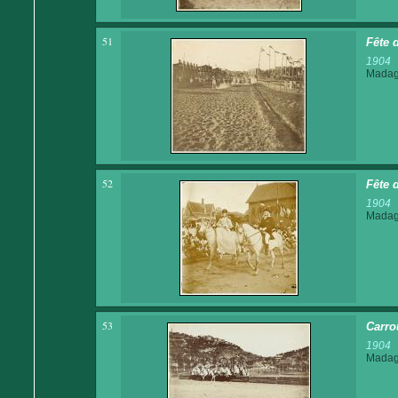
51
Fête 
1904
Madaga
52
Fête d
1904
Madaga
53
Carro
1904
Madaga