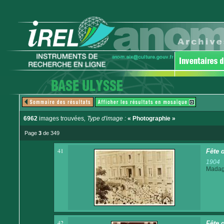
6962
images trouvées
, Type d'image :
« Photographie »
Page
3
de 349
41
Fête 
1904
Madaga
42
Fête 