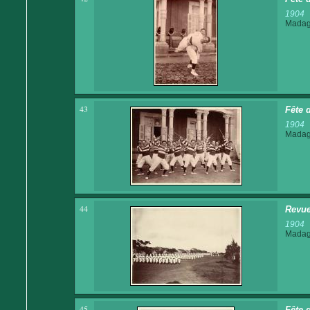
1904
Madaga
43
Fête 
1904
Madaga
44
Revue
1904
Madaga
45
Fête 