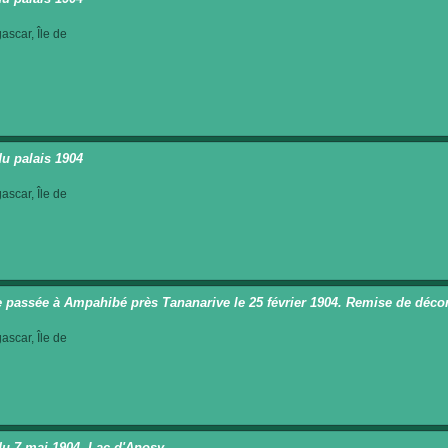
scar, Île de
du palais 1904
scar, Île de
 passée à Ampahibé près Tananarive le 25 février 1904. Remise de décora
scar, Île de
du 7 mai 1904. Lac d'Anosy