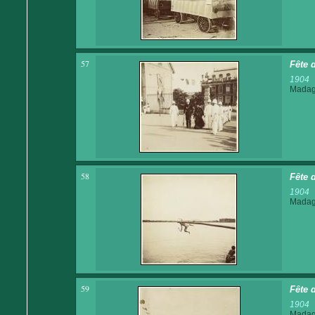
57
Fête d
1904
Madaga
58
Fête 
1904
Madaga
59
Fête d
1904
Madaga