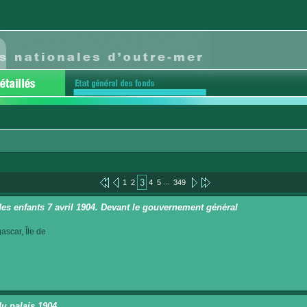
...
3
1
2
4
5
349
des enfants 7 avril 1904. Devant le gouvernement général
scar, Île de
du palais 1904