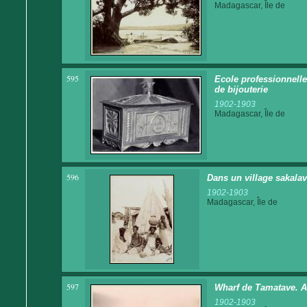
Madagascar, Île de
595
Ecole professionnelle
de bijouterie
1902-1903
Madagascar, Île de
596
Dans un village sakala
1902-1903
Madagascar, Île de
597
Wharf de Tamatave. 
1902-1903