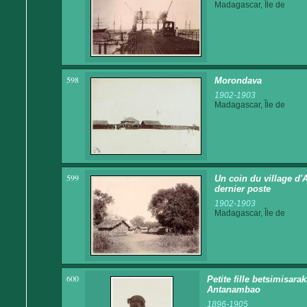
Madagascar, Île de
598
Morondava
1902-1903
Madagascar, Île de
599
Un coin du village d'A
dernier poste
1902-1903
Madagascar, Île de
600
Petite fille betsimisarak
Antanambao
1896-1905