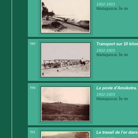
1902-1903
Madagascar, Île de
589
Transport sur 10 kilo
1902-1903
Madagascar, Île de
590
Le poste d'Amokotra.
1902-1903
Madagascar, Île de
591
Le travail de l'or dan