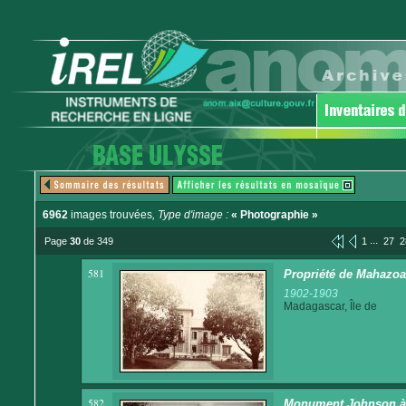
6962
images trouvées
, Type d'image :
« Photographie »
...
Page
30
de 349
1
27
2
581
Propriété de Mahazoa
1902-1903
Madagascar, Île de
582
Monument Johnson à