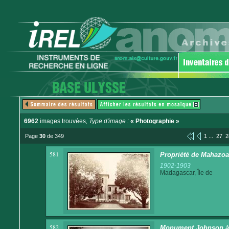
6962
images trouvées
, Type d'image :
« Photographie »
...
Page
30
de 349
1
27
2
581
Propriété de Mahazoa
1902-1903
Madagascar, Île de
582
Monument Johnson à