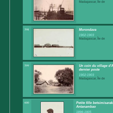
Madagascar, Île de
598
Morondava
1902-1903
Madagascar, Île de
599
Un coin du village d'A
dernier poste
1902-1903
Madagascar, Île de
600
Petite fille betsimisarak
Antanambao
1896-1905