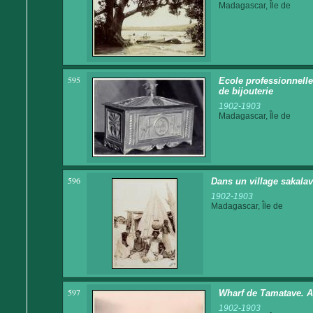
Madagascar, Île de
595
Ecole professionnelle
de bijouterie
1902-1903
Madagascar, Île de
596
Dans un village sakala
1902-1903
Madagascar, Île de
597
Wharf de Tamatave. 
1902-1903