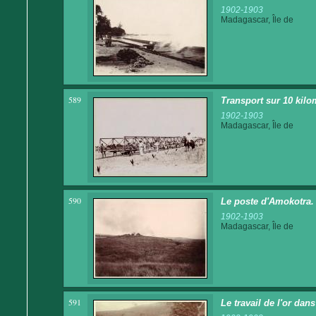
1902-1903
Madagascar, Île de
589
Transport sur 10 kilo
1902-1903
Madagascar, Île de
590
Le poste d'Amokotra.
1902-1903
Madagascar, Île de
591
Le travail de l'or dan