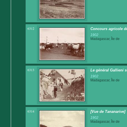
6312
Concours agricole d
1902
Madagascar, Île de
6313
Le général Gallieni 
1902
Madagascar, Île de
6314
[Vue de Tananarive]
1902
Madagascar, Île de