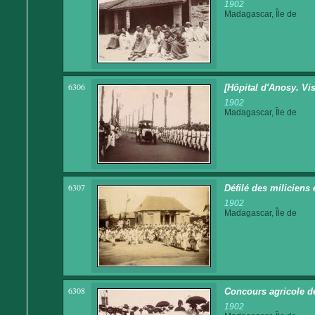
1902
Madagascar, Île de
6306
[Hôpital d'Anosy. Vis
1902
Madagascar, Île de
6307
Défilé des milicien
1902
Madagascar, Île de
6308
Concours agricole de
1902