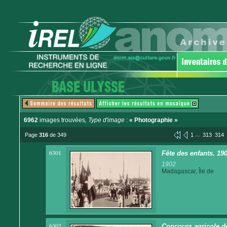
6962
images trouvées
, Type d'image :
« Photographie »
...
Page
316
de 349
1
313
314
6301
Fête des enfants. 19
1902
Madagascar, Île de
6302
Concours agricole d