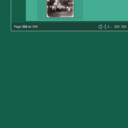
...
Page
318
de 349
1
315
316