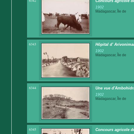
6342
Concours agricole d
1902
Madagascar, Île de
6343
Hôpital d' Arivonim
1902
Madagascar, Île de
6344
Une vue d'Ambohidr
1902
Madagascar, Île de
6345
Concours agricole de