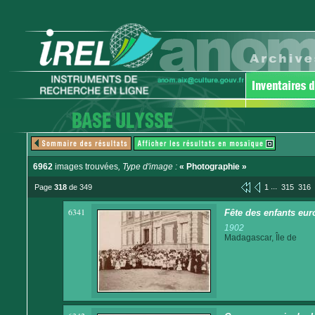
6962
images trouvées
, Type d'image :
« Photographie »
...
Page
318
de 349
1
315
316
6341
Fête des enfants eu
1902
Madagascar, Île de