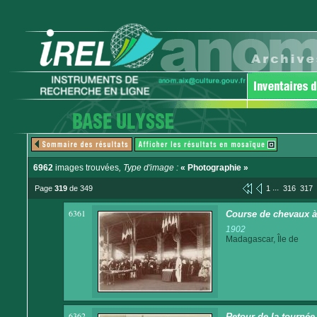
6962
images trouvées
, Type d'image :
« Photographie »
...
Page
319
de 349
1
316
317
6361
Course de chevaux à
1902
Madagascar, Île de
6362
Retour de la tournée 