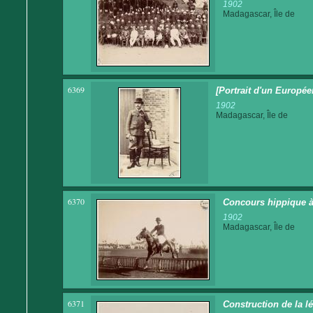
1902
Madagascar, Île de
6369
[Portrait d'un Europée
1902
Madagascar, Île de
6370
Concours hippique à
1902
Madagascar, Île de
6371
Construction de la l