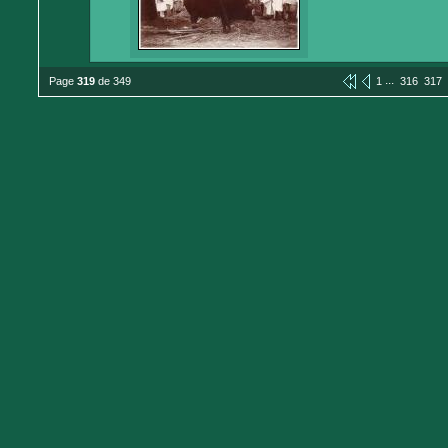
...
Page
319
de 349
1
316
317