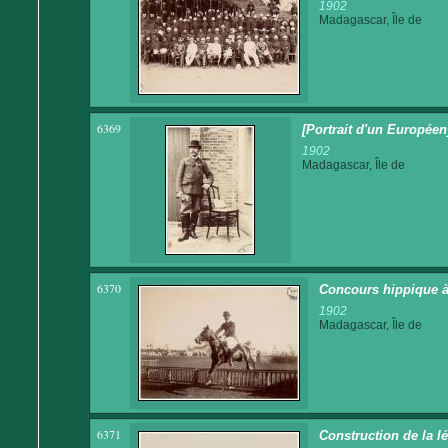
1902
Madagascar, Île de
6369
[Portrait d'un Européen
1902
Madagascar, Île de
6370
Concours hippique à
1902
Madagascar, Île de
6371
Construction de la l