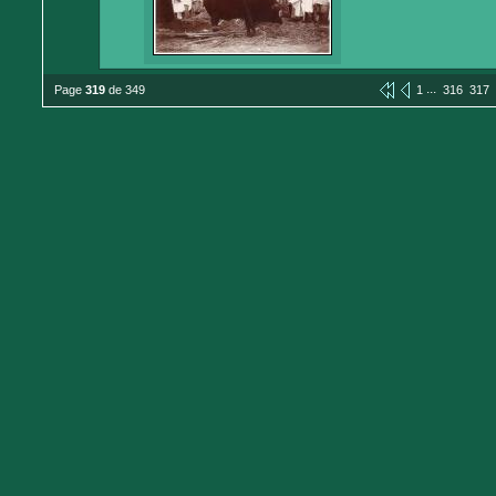
...
Page
319
de 349
1
316
317