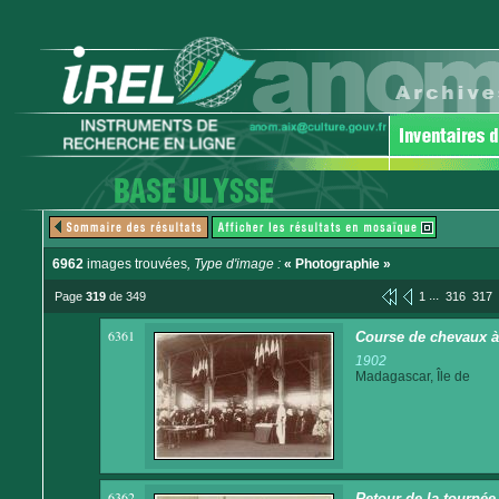
6962
images trouvées
, Type d'image :
« Photographie »
...
Page
319
de 349
1
316
317
6361
Course de chevaux à
1902
Madagascar, Île de
6362
Retour de la tournée 