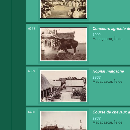
6398
Concours agricole d
1902
Madagascar, Île de
6399
Hôpital malgache
1902
Madagascar, Île de
6400
Course de chevaux 
1902
Madagascar, Île de