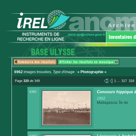
6962
images trouvées
, Type d'image :
« Photographie »
...
Page
320
de 349
1
317
318
6381
Concours hippique à
1902
Madagascar, Île de
6382