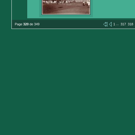
...
Page
320
de 349
1
317
318