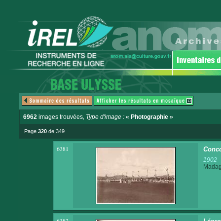
6962
images trouvées
, Type d'image :
« Photographie »
Page
320
de 349
6381
Conco
1902
Madaga
6382