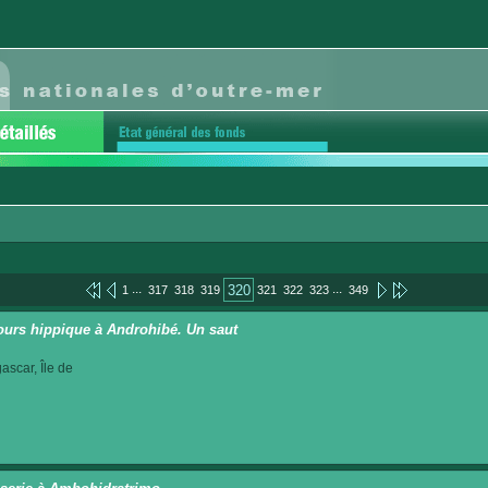
...
...
320
1
317
318
319
321
322
323
349
urs hippique à Androhibé. Un saut
scar, Île de