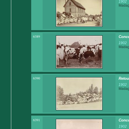
1902
Madaga
6389
Conco
1902
Madaga
6390
Retou
1902
Madaga
6391
Conco
1902