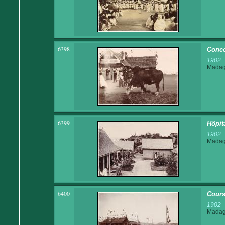
6398
Conco
1902
Madaga
6399
Hôpit
1902
Madaga
6400
Cours
1902
Madaga