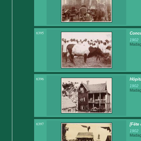
6395
Conco
1902
Madaga
6396
Hôpit
1902
Madaga
6397
[Fête 
1902
Madaga