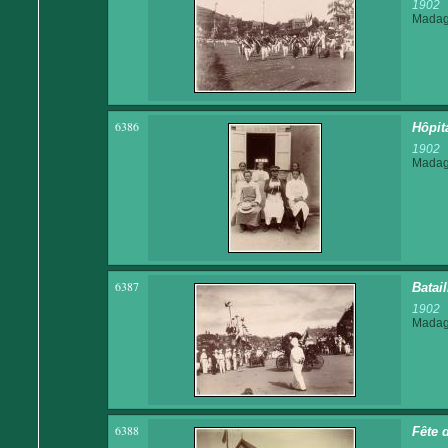
1902
Madaga
6386
Hôpit
1902
Madaga
6387
Batail
1902
Madaga
6388
Fête d