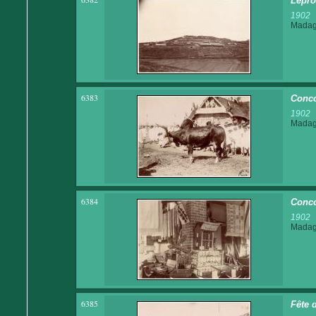
Lépro
1902
Madaga
6383
Conco
1902
Madaga
6384
Conco
1902
Madaga
6385
Fête d