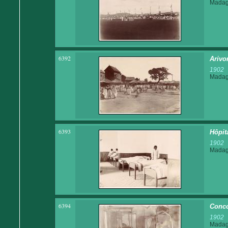
Madaga
6392
Ariv
1902
Madaga
6393
Hôpit
1902
Madaga
6394
Conco
1902
Madaga