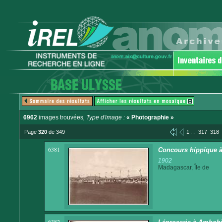
6962
images trouvées
, Type d'image :
« Photographie »
...
Page
320
de 349
1
317
318
6381
Concours hippique à
1902
Madagascar, Île de
6382