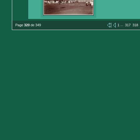
...
Page
320
de 349
1
317
318