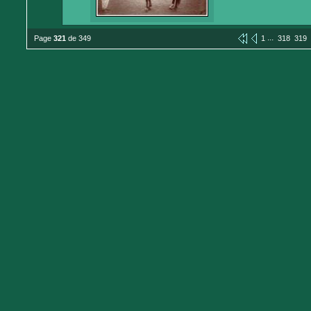
...
Page
321
de 349
1
318
319