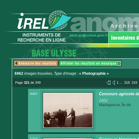
6962
images trouvées
, Type d'image :
« Photographie »
...
Page
321
de 349
1
318
319
6401
Concours agricole de
1902
Madagascar, Île de
6402