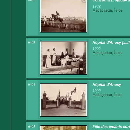
Concours hippique à
1902
Madagascar, Île de
6403
Hôpital d'Anosy [sall
1902
Madagascar, Île de
6404
Hôpital d'Anosy
1902
Madagascar, Île de
6405
Fête des enfants eur