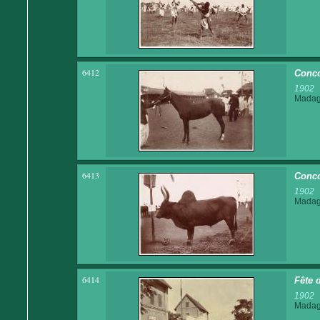
6412
Conco
1902
Madaga
6413
Conco
1902
Madaga
6414
Fête d
1902
Madaga