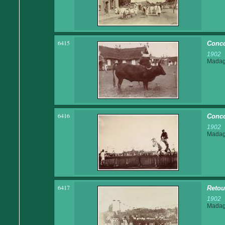
6415
Conco
1902
Madaga
6416
Conco
1902
Madaga
6417
Retou
1902
Madaga