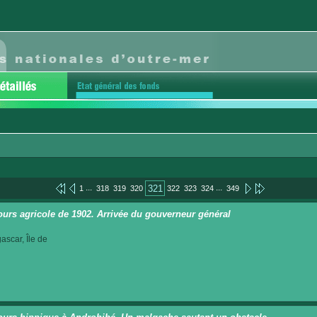
...
...
321
1
318
319
320
322
323
324
349
urs agricole de 1902. Arrivée du gouverneur général
scar, Île de