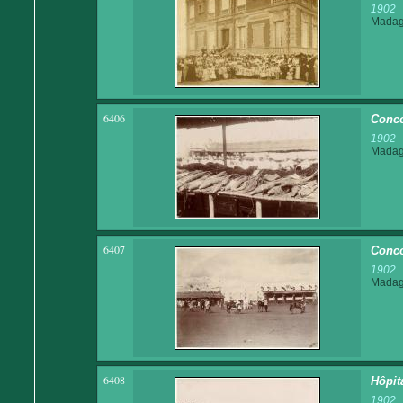
1902
Madaga
6406
Conco
1902
Madaga
6407
Conco
1902
Madaga
6408
Hôpit
1902