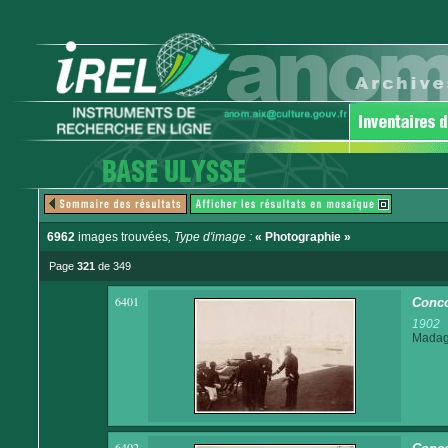
6962
images trouvées
, Type d'image :
« Photographie »
Page
321
de 349
6401
Conco
1902
Madaga
6402