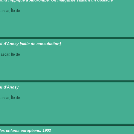
urs hippique à Androhibé. Un malgache sautant un obstacle
scar, Île de
al d'Anosy [salle de consultation]
scar, Île de
al d'Anosy
scar, Île de
des enfants européens. 1902