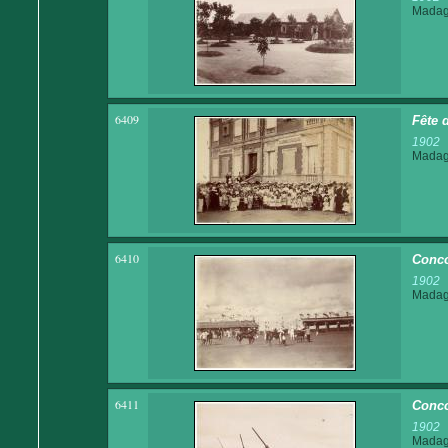
Madaga
6409
Fête 
1902
Madaga
6410
Conco
1902
Madaga
6411
Conco
1902
Madaga