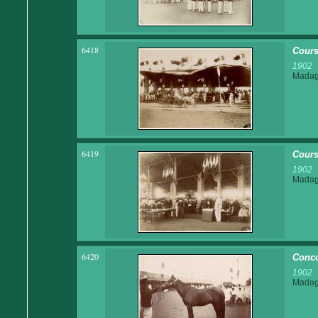
6418
Cours
1902
Madaga
6419
Cours
1902
Madaga
6420
Conco
1902
Madaga