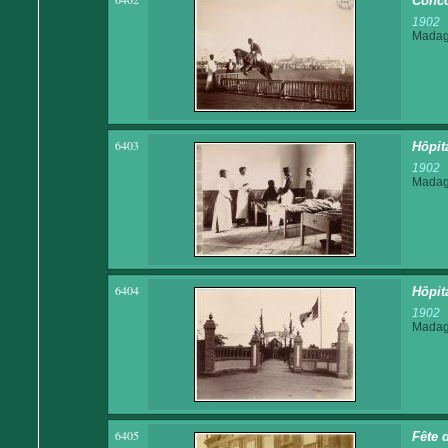
Conco
1902
Madaga
6403
Hôpit
1902
Madaga
6404
Hôpit
1902
Madaga
6405
Fête 