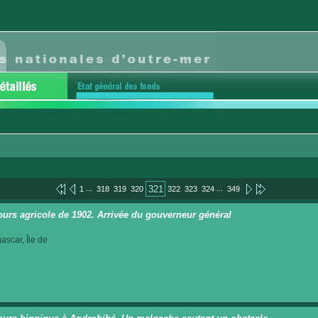
...
...
321
1
318
319
320
322
323
324
349
urs agricole de 1902. Arrivée du gouverneur général
scar, Île de