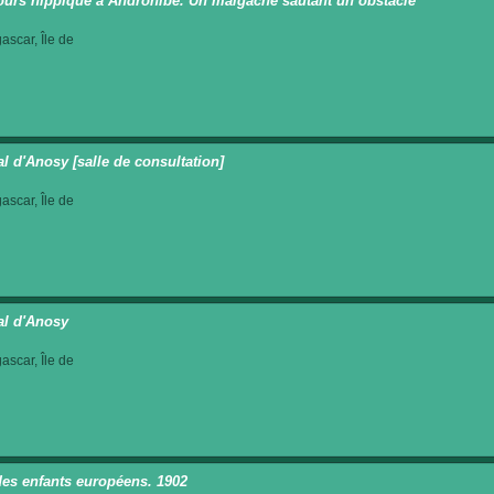
urs hippique à Androhibé. Un malgache sautant un obstacle
scar, Île de
al d'Anosy [salle de consultation]
scar, Île de
al d'Anosy
scar, Île de
des enfants européens. 1902