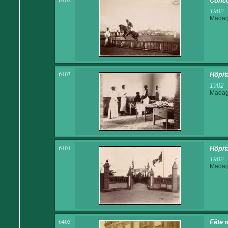
Conco
1902
Madaga
6403
Hôpit
1902
Madaga
6404
Hôpit
1902
Madaga
6405
Fête 