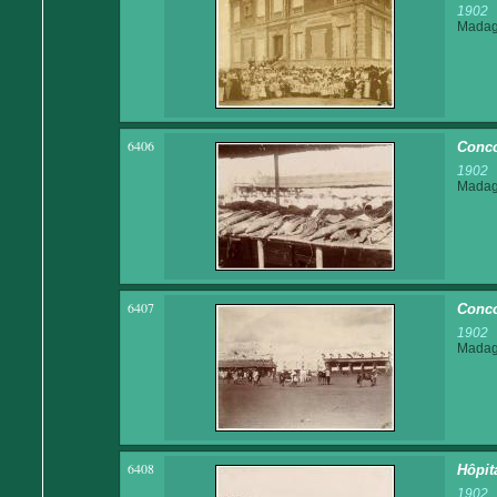
1902
Madaga
6406
Conco
1902
Madaga
6407
Conco
1902
Madaga
6408
Hôpit
1902