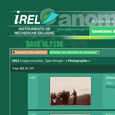
6962
images trouvées
, Type d'image :
« Photographie »
Page
321
de 349
6401
Conco
1902
Madaga
6402