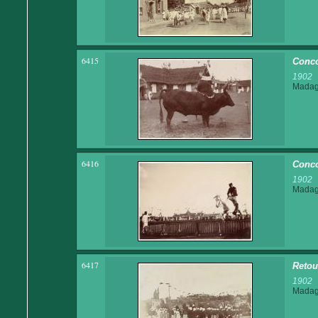
6415
Conco
1902
Madaga
6416
Conco
1902
Madaga
6417
Retou
1902
Madaga