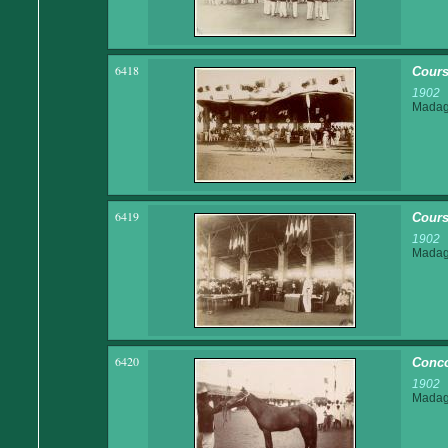
6418
Cours
1902
Madaga
6419
Cours
1902
Madaga
6420
Conco
1902
Madaga