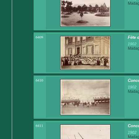
Madaga
6409
Fête 
1902
Madaga
6410
Conco
1902
Madaga
6411
Conco
1902
Madaga