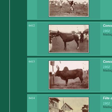
6412
Conco
1902
Madaga
6413
Conco
1902
Madaga
6414
Fête d
1902
Madaga