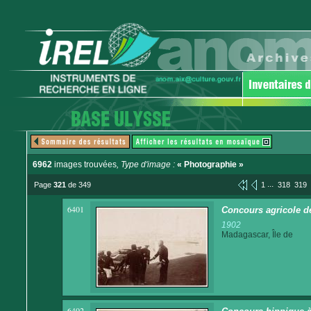
6962
images trouvées
, Type d'image :
« Photographie »
...
Page
321
de 349
1
318
319
6401
Concours agricole de
1902
Madagascar, Île de
6402