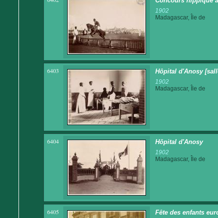
Concours hippique à
1902
Madagascar, Île de
6403
Hôpital d'Anosy [sall
1902
Madagascar, Île de
6404
Hôpital d'Anosy
1902
Madagascar, Île de
6405
Fête des enfants eur