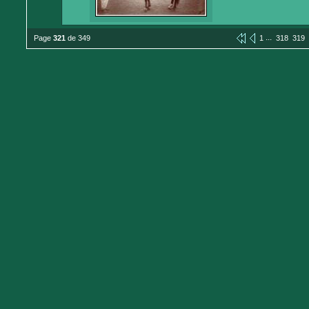
...
Page
321
de 349
1
318
319