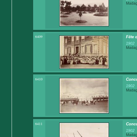
Madaga
6409
Fête 
1902
Madaga
6410
Conco
1902
Madaga
6411
Conco
1902
Madaga