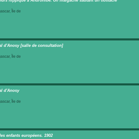
urs hippique à Androhibé. Un malgache sautant un obstacle
scar, Île de
al d'Anosy [salle de consultation]
scar, Île de
al d'Anosy
scar, Île de
des enfants européens. 1902