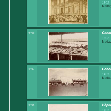
1902
Madaga
6406
Conco
1902
Madaga
6407
Conco
1902
Madaga
6408
Hôpit
1902