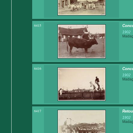
6415
Conco
1902
Madaga
6416
Conco
1902
Madaga
6417
Retou
1902
Madaga