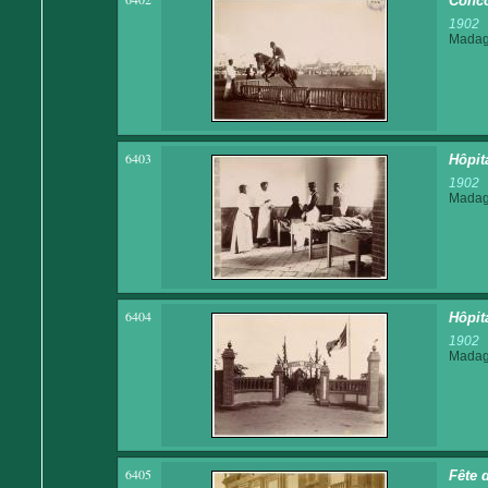
Conco
1902
Madaga
6403
Hôpit
1902
Madaga
6404
Hôpit
1902
Madaga
6405
Fête 