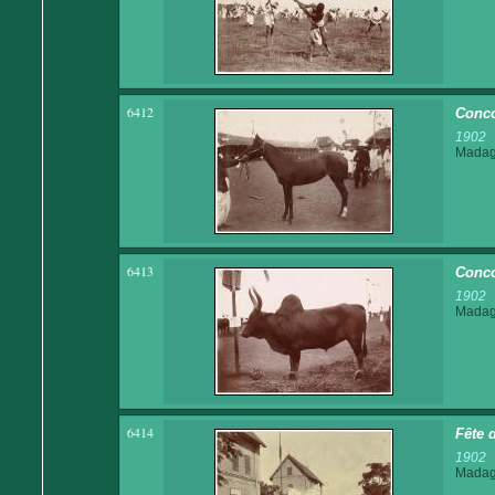
6412
Conco
1902
Madaga
6413
Conco
1902
Madaga
6414
Fête d
1902
Madaga