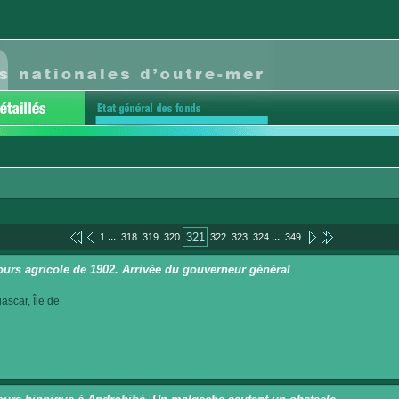
...
...
321
1
318
319
320
322
323
324
349
urs agricole de 1902. Arrivée du gouverneur général
scar, Île de