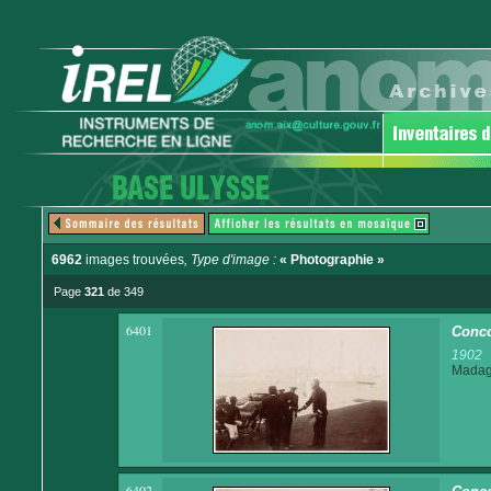
6962
images trouvées
, Type d'image :
« Photographie »
Page
321
de 349
6401
Conco
1902
Madaga
6402