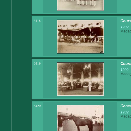
6418
Cours
1902
Madaga
6419
Cours
1902
Madaga
6420
Conco
1902
Madaga