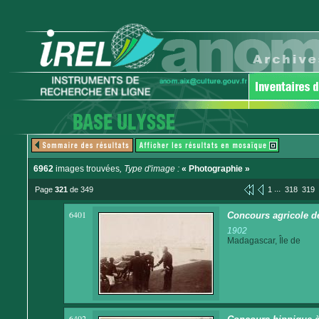
6962
images trouvées
, Type d'image :
« Photographie »
...
Page
321
de 349
1
318
319
6401
Concours agricole de
1902
Madagascar, Île de
6402