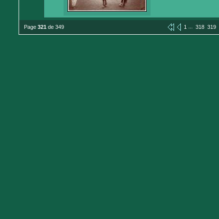
...
Page
321
de 349
1
318
319