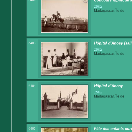
Concours hippique à
1902
Madagascar, Île de
6403
Hôpital d'Anosy [sall
1902
Madagascar, Île de
6404
Hôpital d'Anosy
1902
Madagascar, Île de
6405
Fête des enfants eur