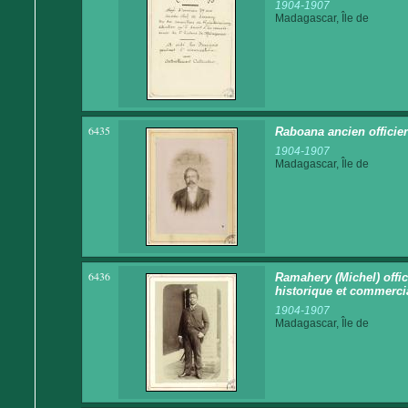
1904-1907
Madagascar, Île de
6435
Raboana ancien officie
1904-1907
Madagascar, Île de
6436
Ramahery (Michel) offi
historique et commerci
1904-1907
Madagascar, Île de