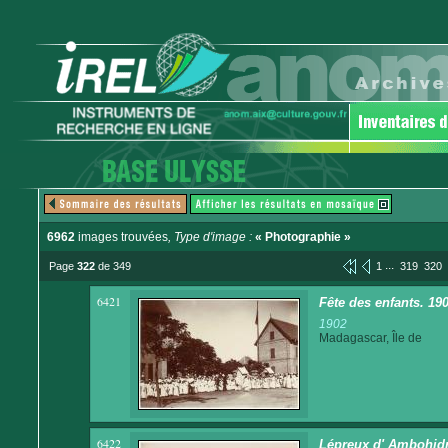
6962
images trouvées
, Type d'image :
« Photographie »
...
Page
322
de 349
1
319
320
6421
Fête des enfants. 190
1902
Madagascar, Île de
6422
Lépreux d' Ambohid