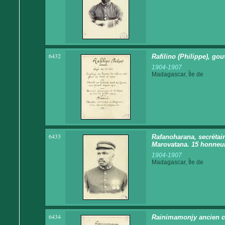
6432
Rafilino (Philippe), go
1904-1907
Madagascar, Île de
6433
Rafanoharana, secrétair
Marovatana. 15 honneu
1904-1907
Madagascar, Île de
6434
Rainimamonjy ancien ch