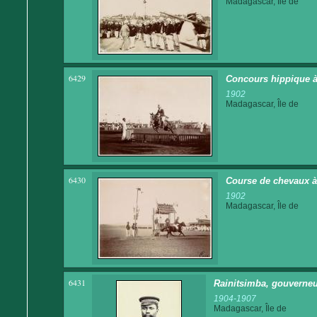
Madagascar, Île de
6429
Concours hippique à
1902
Madagascar, Île de
6430
Course de chevaux 
1902
Madagascar, Île de
6431
Rainitsimba, gouverneu
1904-1907
Madagascar, Île de