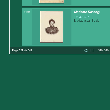
6440
Madame Rasanjy
1904-1907
Madagascar, Île de
...
Page
322
de 349
1
319
320