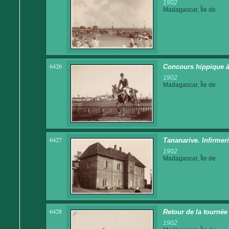
1902
Madagascar, Île de
6426
Concours hippique à
1902
Madagascar, Île de
6427
Tananarive. Infirmer
1902
Madagascar, Île de
6428
Retour de la tournée
1902