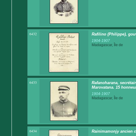
6432
Rafilino (Philippe), go
1904-1907
Madagascar, Île de
6433
Rafanoharana, secrétair
Marovatana. 15 honneu
1904-1907
Madagascar, Île de
6434
Rainimamonjy ancien ch