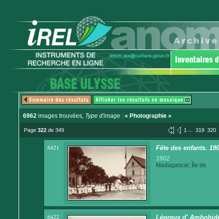
6962
images trouvées
, Type d'image :
« Photographie »
...
Page
322
de 349
1
319
320
6421
Fête des enfants. 190
1902
Madagascar, Île de
6422
Lépreux d' Ambohid