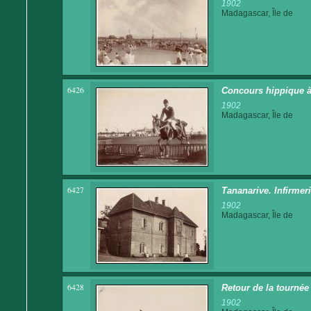
1902
Madagascar, Île de
6426
Concours hippique à
1902
Madagascar, Île de
6427
Tananarive. Infirmer
1902
Madagascar, Île de
6428
Retour de la tournée
1902