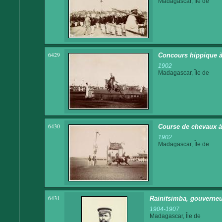
Madagascar, Île de
6429
Concours hippique à
1902
Madagascar, Île de
6430
Course de chevaux 
1902
Madagascar, Île de
6431
Rainitsimba, gouverneu
1904-1907
Madagascar, Île de