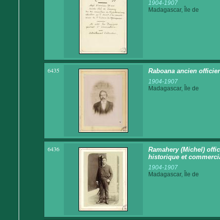
1904-1907
Madagascar, Île de
6435
Raboana ancien officie
1904-1907
Madagascar, Île de
6436
Ramahery (Michel) offi
historique et commerci
1904-1907
Madagascar, Île de