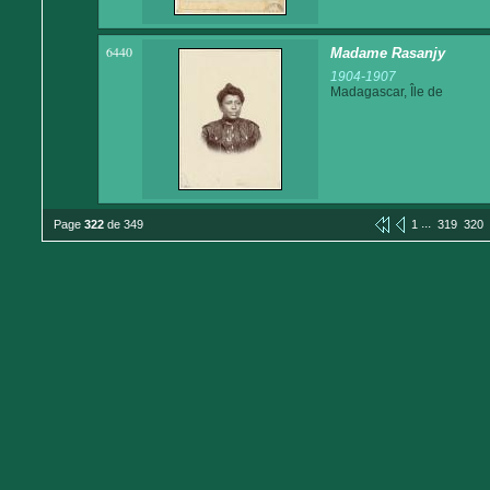
6440
Madame Rasanjy
1904-1907
Madagascar, Île de
...
Page
322
de 349
1
319
320