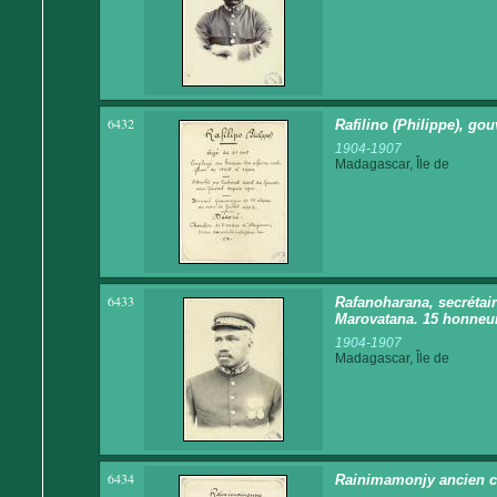
6432
Rafilino (Philippe), go
1904-1907
Madagascar, Île de
6433
Rafanoharana, secrétair
Marovatana. 15 honneu
1904-1907
Madagascar, Île de
6434
Rainimamonjy ancien ch