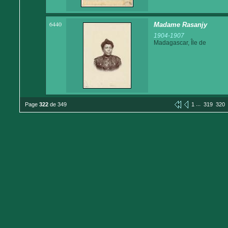
6440
Madame Rasanjy
1904-1907
Madagascar, Île de
...
Page
322
de 349
1
319
320