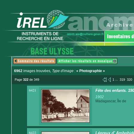
6962
images trouvées
, Type d'image :
« Photographie »
...
Page
322
de 349
1
319
320
6421
Fête des enfants. 190
1902
Madagascar, Île de
6422
Lépreux d' Ambohid