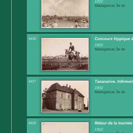
1902
Madagascar, Île de
6426
Concours hippique à
1902
Madagascar, Île de
6427
Tananarive. Infirmer
1902
Madagascar, Île de
6428
Retour de la tournée
1902