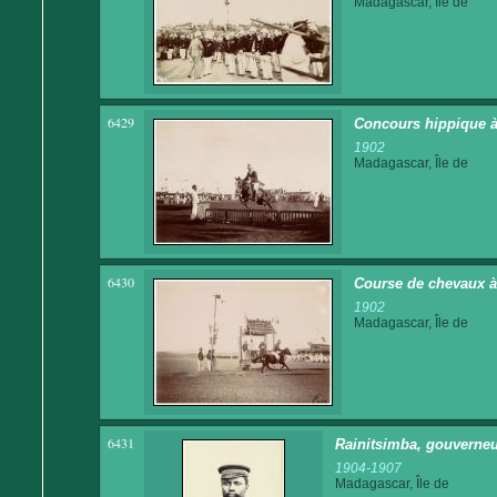
Madagascar, Île de
6429
Concours hippique à
1902
Madagascar, Île de
6430
Course de chevaux 
1902
Madagascar, Île de
6431
Rainitsimba, gouverneu
1904-1907
Madagascar, Île de