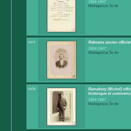
1904-1907
Madagascar, Île de
6435
Raboana ancien officie
1904-1907
Madagascar, Île de
6436
Ramahery (Michel) offi
historique et commerci
1904-1907
Madagascar, Île de