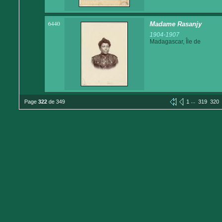
6440
Madame Rasanjy
1904-1907
Madagascar, Île de
...
Page
322
de 349
1
319
320