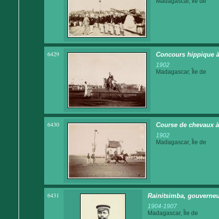
Madagascar, Île de
6429
Concours hippique à
1902
Madagascar, Île de
6430
Course de chevaux 
1902
Madagascar, Île de
6431
Rainitsimba, gouverneu
1904-1907
Madagascar, Île de