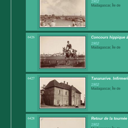
1902
Madagascar, Île de
6426
Concours hippique à
1902
Madagascar, Île de
6427
Tananarive. Infirmer
1902
Madagascar, Île de
6428
Retour de la tournée
1902