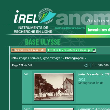
6962
images trouvées
, Type d'image :
« Photographie »
...
Page
322
de 349
1
319
320
6421
Fête des enfants. 190
1902
Madagascar, Île de
6422
Lépreux d' Ambohid