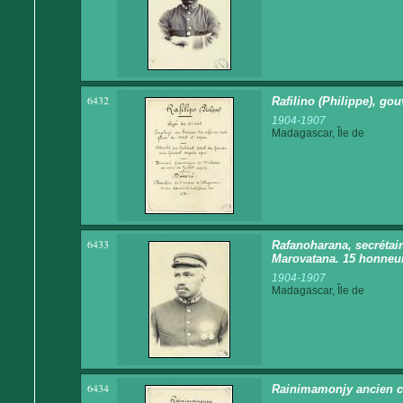
6432
Rafilino (Philippe), go
1904-1907
Madagascar, Île de
6433
Rafanoharana, secrétair
Marovatana. 15 honneu
1904-1907
Madagascar, Île de
6434
Rainimamonjy ancien ch