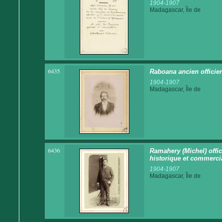
1904-1907
Madagascar, Île de
6435
Raboana ancien officie
1904-1907
Madagascar, Île de
6436
Ramahery (Michel) offi
historique et commerci
1904-1907
Madagascar, Île de